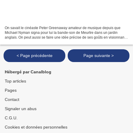
On savait le cinéaste Peter Greenaway amateur de musique depuis que
Michael Nyman signa pour lui la bande-son de Meurtre dans un jardin
anglais. On peut aussi se faire une idée précise de ses goûts en visionnant
quatre films réunis en coffret – celui-ci...
< Page précédente
Page suivante >
Hébergé par Canalblog
Top articles
Pages
Contact
Signaler un abus
C.G.U.
Cookies et données personnelles