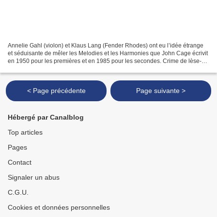
Annelie Gahl (violon) et Klaus Lang (Fender Rhodes) ont eu l’idée étrange
et séduisante de mêler les Melodies et les Harmonies que John Cage écrivit
en 1950 pour les premières et en 1985 pour les secondes. Crime de lèse-
Cagesté ? Non. Tout simplement...
< Page précédente
Page suivante >
Hébergé par Canalblog
Top articles
Pages
Contact
Signaler un abus
C.G.U.
Cookies et données personnelles