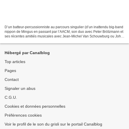
D’un batteur-percussionniste au parcours singulier (d’un inattendu big-band
nippon de Mingus en passant par l’AACM, son duo avec Peter Brötzmann et
ses récentes amitiés musicales avec Jean-Michel Van Schouwburg ou John
Russell ), nous découvrons ici neuf...
Hébergé par Canalblog
Top articles
Pages
Contact
Signaler un abus
C.G.U.
Cookies et données personnelles
Préférences cookies
Voir le profil de le son du grisli sur le portail Canalblog