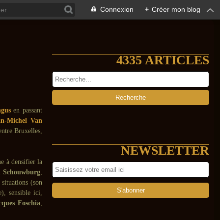
Connexion
+
Créer mon blog
4335 ARTICLES
ngus
en passant
an-Michel Van
entre Bruxelles,
NEWSLETTER
e à densifier la
n Schouwburg
,
 situations (son
), sensible ici,
cques Foschia
,