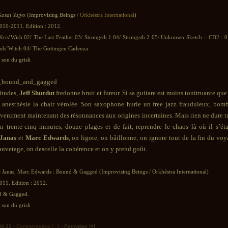
Kosai Yujyo
(Improvising Beings /
Orkhêstra International
)
2010-2011. Edition : 2012.
Kris’Wish 02/ The Last Feather 03/ Strongsth 1 04/ Strongsth 2 05/ Unknown Sketch – CD2 : 
nds’Witch 04/ The Göttingen Cadenza
son du grisli
bitudes,
Jeff Shurdut
fredonne bruit et fureur. Si sa guitare est moins tonitruante que
s anesthésie la chair vérolée. Son saxophone hurle un free jazz frauduleux, bom
nveniment maintenant des résonnances aux origines incertaines. Mais rien ne dure tr
en trente-cinq minutes, douze plages et de fait, reprendre le chaos là où il s’éta
Janas
et
Marc Edwards
, on ligote, on bâillonne, on ignore tout de la fin du vo
auvetage, on descelle la cohérence et on y prend goût.
e Janas, Marc Edwards : Bound & Gagged (Improvising Beings / Orkhêstra International)
011. Edition : 2012.
d & Gagged.
son du grisli
 09:33 -
Commentaires [
…
]
- Permalien [
#
]