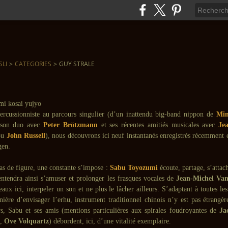
SLI
>
CATEGORIES
>
GUY STRALE
ercussionniste au parcours singulier (d’un inattendu big-band nippon de
Mi
son duo avec
Peter Brötzmann
et ses récentes amitiés musicales avec
Je
u
John Russell
), nous découvrons ici neuf instantanés enregistrés récemment 
gen.
as de figure, une constante s’impose :
Sabu Toyozumi
écoute, partage, s’attach
entendra ainsi s’amuser et prolonger les frasques vocales de
Jean-Michel Va
eaux ici, interpeler un son et ne plus le lâcher ailleurs. S’adaptant à toutes les
ière d’envisager l’erhu, instrument traditionnel chinois n’y est pas étrangère
urs, Sabu et ses amis (mentions particulières aux spirales foudroyantes de
Ja
,
Ove Volquartz
) débordent, ici, d’une vitalité exemplaire.