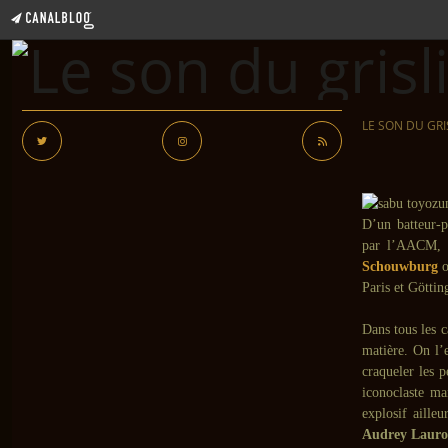
LE SON DU GRI
D’un batteur-p
par l’AACM, 
Schouwburg
o
Paris et Göttin
Dans tous les c
matière. On l’
craqueler les p
iconoclaste man
explosif aille
Audrey Lauro