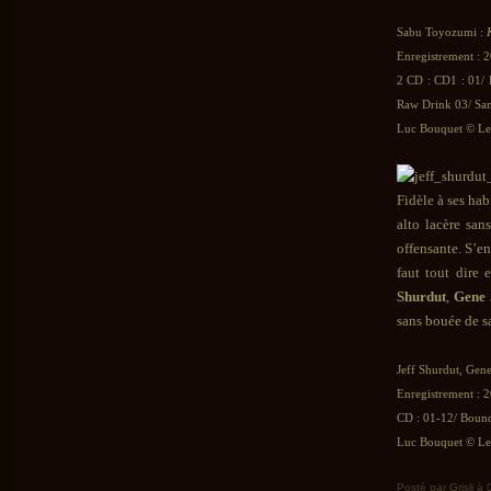
Sabu Toyozumi :
Enregistrement : 
2 CD : CD1 : 01/ 
Raw Drink 03/ Sa
Luc Bouquet © Le 
Fidèle à ses ha
alto lacère san
offensante. S’e
faut tout dire 
Shurdut
,
Gene 
sans bouée de s
Jeff Shurdut, Gen
Enregistrement : 2
CD : 01-12/ Boun
Luc Bouquet © Le 
Posté par Grisli à