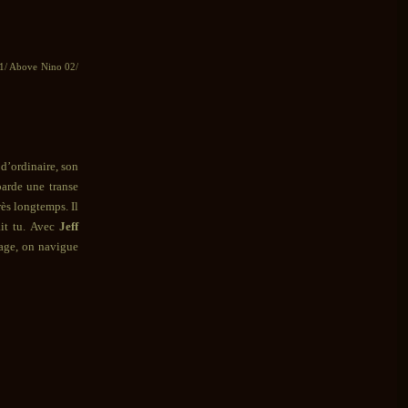
01/ Above Nino 02/
 d’ordinaire, son
barde une transe
ès longtemps. Il
it tu.
Avec
Jeff
yage, on navigue