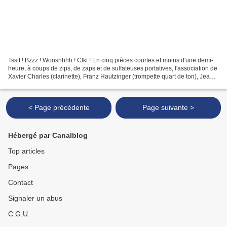
Tsstt ! Bzzz ! Wooshhhh ! Clkt ! En cinq pièces courtes et moins d'une demi-
heure, à coups de zips, de zaps et de sulfateuses portatives, l'association de
Xavier Charles (clarinette), Franz Hautzinger (trompette quart de ton), Jean-
Philippe Gross (dispositif...
< Page précédente
Page suivante >
Hébergé par Canalblog
Top articles
Pages
Contact
Signaler un abus
C.G.U.