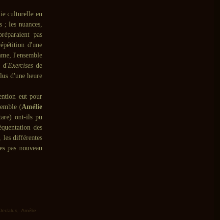
e culturelle en
s ; les nuances,
préparaient pas
épétition d'une
mme, l'ensemble
s d'
Exercises
de
lus d'une heure
tention eut pour
semble (
Amélie
tare) ont-ils pu
équentation des
 les différentes
tes pas nouveau
Dedalus
,
Amélie