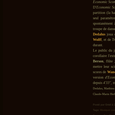
Economic Scor
D'
Economic Sc
partition (la h
seul paramètre
spontanément à
troupe de dans
Dedalus
joua 
Wolff
, et de
Tr
durant.
Le public du jo
corollaire l'e
Berson
, flûte
mettre leur sc
scores de
Wand
version
d'Econ
depuis
4'33"
, m
Dedalus, Matthieu
Claude-Marin Herb
Posté par Grisli à
Tags:
Musique co