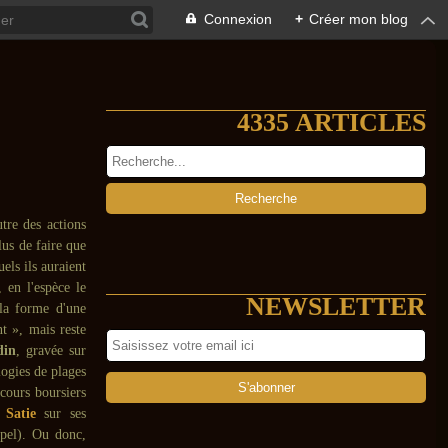
Connexion
+
Créer mon blog
4335 ARTICLES
tre des actions
lus de faire que
els ils auraient
 en l'espèce le
NEWSLETTER
 la forme d'une
nt », mais reste
din
, gravée sur
logies de plages
 cours boursiers
t
Satie
sur ses
ppel). Ou donc,