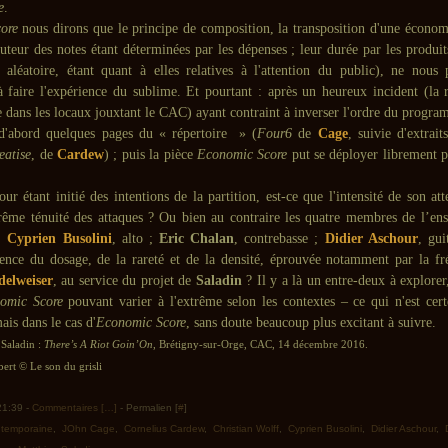
e
.
ore
nous dirons que le principe de composition, la transposition d'une économi
auteur des notes étant déterminées par les dépenses ; leur durée par les produit
 aléatoire, étant quant à elles relatives à l'attention du public), ne nous 
 faire l'expérience du sublime. Et pourtant : après un heureux incident (la r
e dans les locaux jouxtant le CAC) ayant contraint à inverser l'ordre du progra
d'abord quelques pages du « répertoire » (
Four6
de
Cage
, suivie d'extrait
eatise
, de
Cardew
) ; puis la pièce
Economic Score
put se déployer librement p
ur étant initié des intentions de la partition, est-ce que l'intensité de son at
xtrême ténuité des attaques ? Ou bien au contraire les quatre membres de l’en
 ;
Cyprien Busolini
, alto ;
Eric Chalan
, contrebasse ;
Didier Aschour
, gui
ience du dosage, de la rareté et de la densité, éprouvée notamment par la fr
elweiser
, au service du projet de
Saladin
? Il y a là un entre-deux à explorer,
omic Score
pouvant varier à l'extrême selon les contextes – ce qui n'est cer
ais dans le cas d'
Economic Score
, sans doute beaucoup plus excitant à suivre.
 Saladin :
There’s A Riot Goin’On
, Brétigny-sur-Orge, CAC, 14 décembre 2016.
ert © Le son du grisli
 21:39 -
Commentaires [
…
]
- Permalien [
#
]
ntemporaine
,
JOhn Cage
,
Cornelius Cardew
,
Christian Wolff
,
Cyprien Busolini
,
Didier Aschour
,