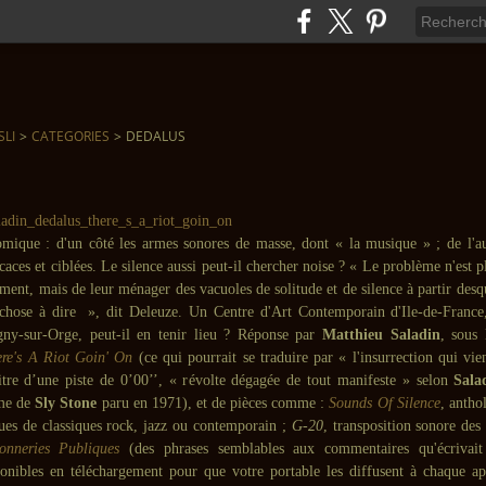
SLI
>
CATEGORIES
>
DEDALUS
omique : d'un côté les armes sonores de masse, dont « la musique » ; de l'au
ficaces et ciblées. Le silence aussi peut-il chercher noise ? « Le problème n'est p
iment, mais de leur ménager des vacuoles de solitude et de silence à partir desqu
chose à dire », dit Deleuze. Un Centre d'Art Contemporain d'Ile-de-France,
ny-sur-Orge, peut-il en tenir lieu ? Réponse par
Matthieu Saladin
, sous
re's A Riot Goin' On
(ce qui pourrait se traduire par « l'insurrection qui vie
titre d’une piste de 0’00’’, « révolte dégagée de tout manifeste » selon
Sala
me de
Sly Stone
paru en 1971), et de pièces comme :
Sounds Of Silence
, antho
sues de classiques rock, jazz ou contemporain ;
G-20
, transposition sonore des
onneries Publiques
(des phrases semblables aux commentaires qu'écrivai
sponibles en téléchargement pour que votre portable les diffusent à chaque a