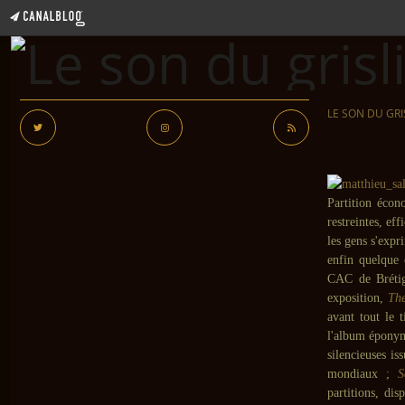
LE SON DU GRI
Partition écon
restreintes, ef
les gens s'expr
enfin quelque 
CAC de Brétig
exposition,
The
avant tout le 
l'album épony
silencieuses is
mondiaux ;
S
partitions, di