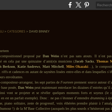
SLI
>
CATEGORIES
>
DAVID BINNEY
 compositionnel proposé par
Dan Weiss
n’est pas sans atouts. Il n’est pa
é en cela par une quinzaine d’ami(e)s musiciens (
Jacob Sacks
,
Thomas 
h Berkson
,
Katie Andrews
,
Matt Mitchell
,
Miles Okazaki
…), le composit
 riffs et cadences en autant de saynètes lissées entre-elles et dans lesquelles s’é
ours envoûtantes.
-compositeur-arrangeur, les sept parties de
Fourteen
prennent source autour d’
te base posée,
Dan Weiss
peut maintenant entrelacer les dizaines d’entrées qu’il
Ainsi vont se projeter et se révéler quelques moments forts et soyeux (le 
 en est un parfait exemple). Donc : ne pas s’étonner d’entendre
drumming
à épi
que, piano solitaire, zeste de progressif, voix éthérées prendre plaisir à l’am
(humour !) de la M’Base Collective (auxquels les plus sourds n’hésiteront pas à