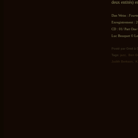
deux entités) e
Dan Weiss :
Fourt
Enregistrement : 2
CD : 01/ Part One 
Luc Bouquet © Le 
Posté par Grisli à
Tags:
jazz
,
Ben Ge
Judith Berkson
,
K