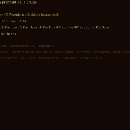
n prennent de la graine.
een
(PI Recordings /
Orkhêstra International
)
012. Edition : 2014.
02/ Part Two 03/ Part Three 04/ Part Four 05/ Part Five 06/ Part Six 07/ Part Seven
son du grisli
 09:09 -
Commentaires [
…
]
- Permalien [
#
]
rstein
,
Thomas Morgan
,
Matt Mitchell
,
Miles Okazaki
,
Dan Weiss
,
David Binney
,
Jacob Garch
atie Andrews
,
Lana Cencic
,
Maria Neckam
,
Ohad Talmor
,
Stephen Celucci