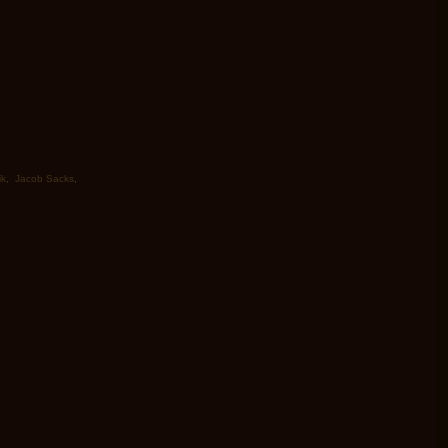
ik
,
Jacob Sacks
,