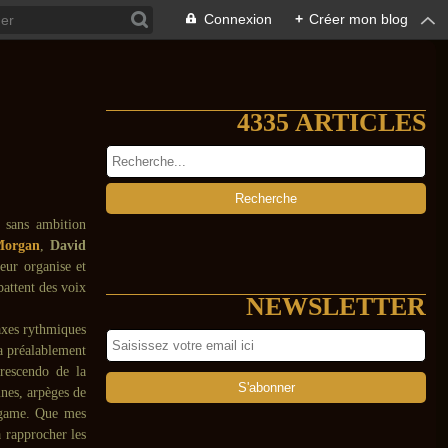
Connexion
+
Créer mon blog
4335 ARTICLES
s sans ambition
Morgan
,
David
eur organise et
battent des voix
NEWSLETTER
axes rythmiques
 a préalablement
crescendo de la
nes, arpèges de
algame. Que mes
 rapprocher les