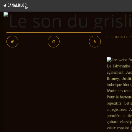
LE SON DU GRI
Le labyrinthe
également. Aid
Binney
,
Judit
imbrique blocs,
féminines touj
Pour le batteur
répétitifs. Cet
enregistrées. 
première partie
guitare classi
vieux copains 