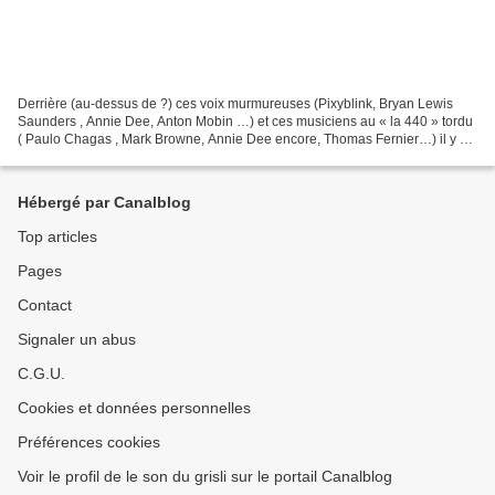
Derrière (au-dessus de ?) ces voix murmureuses (Pixyblink, Bryan Lewis
Saunders , Annie Dee, Anton Mobin …) et ces musiciens au « la 440 » tordu
( Paulo Chagas , Mark Browne, Annie Dee encore, Thomas Fernier…) il y a
la main d’Anthony Donovan, un multi-instrumentiste...
Hébergé par Canalblog
Top articles
Pages
Contact
Signaler un abus
C.G.U.
Cookies et données personnelles
Préférences cookies
Voir le profil de le son du grisli sur le portail Canalblog