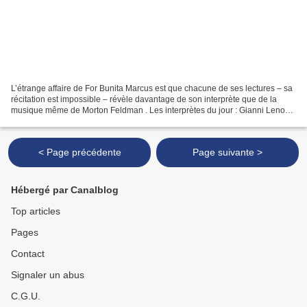
L’étrange affaire de For Bunita Marcus est que chacune de ses lectures – sa
récitation est impossible – révèle davantage de son interprète que de la
musique même de Morton Feldman . Les interprètes du jour : Gianni Lenoci
et Lenio Liatsou, pianiste (anagramme...
< Page précédente
Page suivante >
Hébergé par Canalblog
Top articles
Pages
Contact
Signaler un abus
C.G.U.