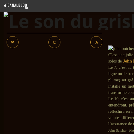
C’est une joli
solos de
John 
Le 7, c’est au 
ligne ou le tre
plume) au gré 
installe un mot
transforme com
Le 10, c’est a
entendront, pr
réfléchira en m
volutes différ
l’assurance de 
John Butcher :
Nig