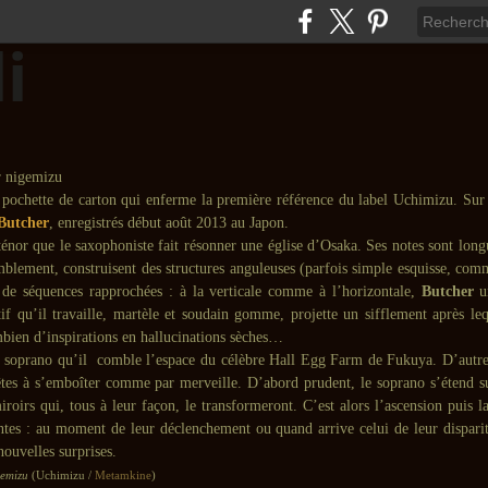
e pochette de carton qui enferme la première référence du label Uchimizu. Sur l
Butcher
, enregistrés début août 2013 au Japon.
ténor que le saxophoniste fait résonner une église d’Osaka. Ses notes sont long
mblement, construisent des structures anguleuses (parfois simple esquisse, com
de séquences rapprochées : à la verticale comme à l’horizontale,
Butcher
un
if qu’il travaille, martèle et soudain gomme, projette un sifflement après leq
bien d’inspirations en hallucinations sèches…
u soprano qu’il comble l’espace du célèbre Hall Egg Farm de Fukuya. D’autres
êtes à s’emboîter comme par merveille. D’abord prudent, le soprano s’étend su
iroirs qui, tous à leur façon, le transformeront. C’est alors l’ascension puis l
entes : au moment de leur déclenchement ou quand arrive celui de leur dispariti
nouvelles surprises.
emizu
(Uchimizu /
Metamkine
)