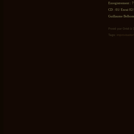
Enregistrement : 7
CD : 01/ Enrai 0
Guillaume Belhomm
Posté par Grisli à
Tags:
improvisatio