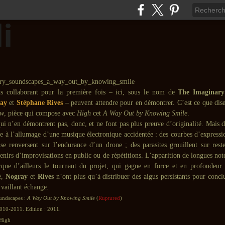
s collaborant pour la première fois – ici, sous le nom de
The Imaginary
ray
et
Stéphane Rives
– peuvent attendre pour en démontrer. C’est ce que dise
w
, pièce qui compose avec
High
cet
A Way Out by Knowing Smile
.
ui n’en démontrent pas, donc, et ne font pas plus preuve d’originalité. Mais do
re à l’allumage d’une musique électronique accidentée : des courbes d’expressi
 se renversent sur l’endurance d’un drone ; des parasites grouillent sur reste
enirs d’improvisations en public ou de répétitions. L’apparition de longues no
ue d’ailleurs le tournant du projet, qui gagne en force et en profondeur.
é,
Nogray
et
Rives
n’ont plus qu’à distribuer des aigus persistants pour conc
 vaillant échange.
undscapes :
A Way Out by Knowing Smile
(
Ruptured
)
2010-2011. Edition : 2011.
 High