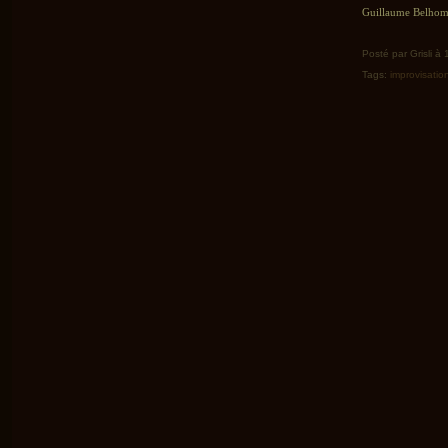
Guillaume Belhomm
Posté par Grisli à
Tags:
improvisatio