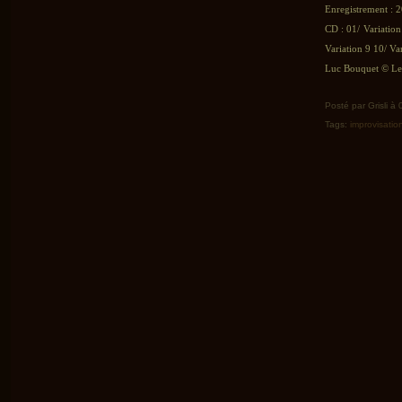
Enregistrement : 2
CD : 01/ Variation
Variation 9 10/ Va
Luc Bouquet © Le 
Posté par Grisli à
Tags:
improvisatio