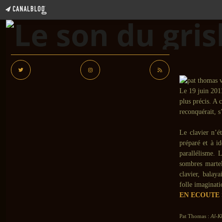
Le 19 juin 201
plus précis. A 
reconquérait, s’
Le clavier n’ét
préparé et à id
parallélisme. L
sombres martel
clavier, balaya
folle imaginati
EN ECOUTE 
Pat Thomas :
Al-Kh