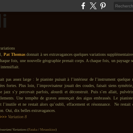
1,
Pat Thomas
donnait à ses extravagances quelques variations supplémentaire
chaque fois, une nouvelle géographie prenait corps. A chaque fois, un paysage s
intensifiait.
ait pas assez large : le pianiste puisait à l’intérieur de l’instrument quelqu
ées fortes. Plus loin, l’improvisateur jouait des coudes, faisait siens symétrie
e jazz s’y percevait parfois, alourdi et déconstruit. Puis s’en allait, pulvér
lements. Une tempête de graves annonçait des aigus embrassés. Le pianist
it l’inutile et ne restait alors qu’oubli, effacement et résonnance. Ne restait
on. Oui, dix belles extravagances.
>>>
Variation 8
warizmi Variations
(
Fataka
/
Metamkine
)