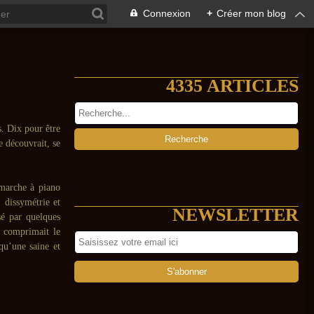
Connexion
+
Créer mon blog
4335 ARTICLES
s. Dix pour être
e découvrait, se
e marche à piano
, dissymétrie et
NEWSLETTER
isé par quelques
e comprimait le
 qu’une saine et