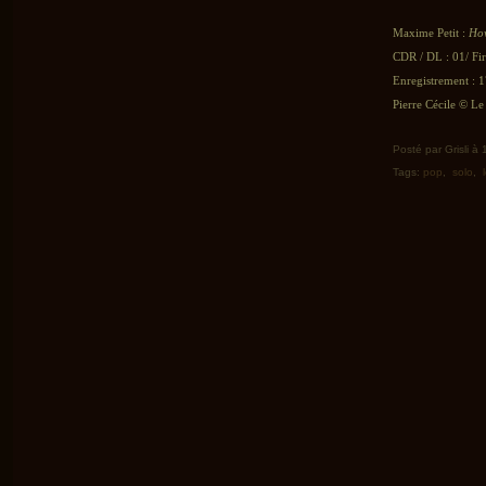
Maxime Petit :
How
CDR / DL : 01/ Fi
Enregistrement : 1
Pierre Cécile © Le 
Posté par Grisli à
Tags:
pop
,
solo
,