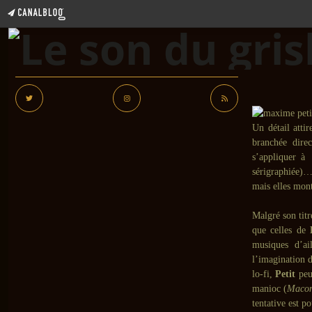
Un détail attir
branchée dire
s’appliquer à 
sérigraphiée)
mais elles mont
Malgré son titr
que celles de
musiques d’ai
l’imagination 
lo-fi,
Petit
peut
manioc (
Maco
tentative est 