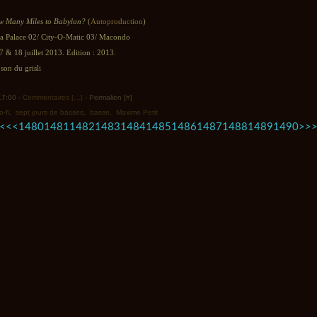
 Many Miles to Babylon?
(
Autoproduction
)
ra Palace 02/ City-O-Matic 03/ Macondo
7 & 18 juillet 2013. Edition : 2013.
son du grisli
 17:00 -
Commentaires [
…
]
- Permalien [
#
]
lo-fi
,
sept jours de basses
,
basse
,
Maxime Petit
1400
1410
1420
1430
1440
1450
1460
1470
1500
1600
1700
1800
1900
2000
2100
2200
2300
2400
2500
2600
2700
2800
2900
3000
3100
3200
3300
3400
3500
3600
3700
3800
3900
4000
4100
4200
4300
<<
<
1480
1481
1482
1483
1484
1485
1486
1487
1488
1489
1490
>
>