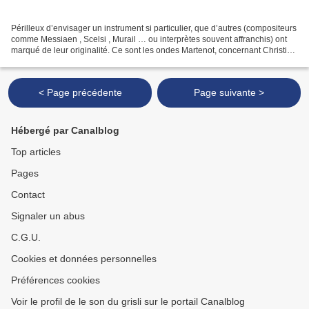
Périlleux d’envisager un instrument si particulier, que d’autres (compositeurs
comme Messiaen , Scelsi , Murail … ou interprètes souvent affranchis) ont
marqué de leur originalité. Ce sont les ondes Martenot, concernant Christine
Ott – que l’on a pu remarquer...
< Page précédente
Page suivante >
Hébergé par Canalblog
Top articles
Pages
Contact
Signaler un abus
C.G.U.
Cookies et données personnelles
Préférences cookies
Voir le profil de le son du grisli sur le portail Canalblog