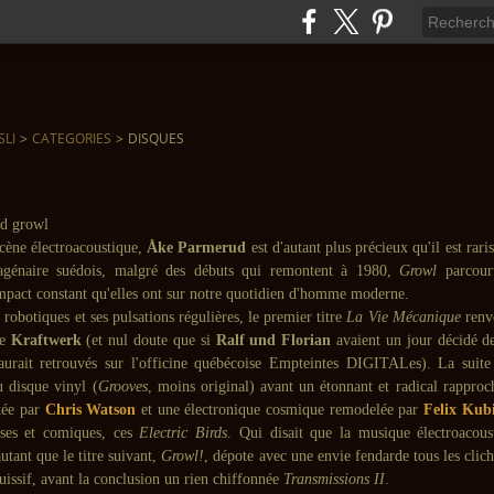
SLI
>
CATEGORIES
>
DISQUES
scène électroacoustique,
Åke Parmerud
est d'autant plus précieux qu'il est rar
agénaire suédois, malgré des débuts qui remontent à 1980,
Growl
parcour
impact constant qu'elles ont sur notre quotidien d'homme moderne.
 robotiques et ses pulsations régulières, le premier titre
La Vie Mécanique
renv
de
Kraftwerk
(et nul doute que si
Ralf und Florian
avaient un jour décidé de
aurait retrouvés sur l'officine québécoise Empteintes DIGITALes). La suite 
 disque vinyl (
Grooves
, moins original) avant un étonnant et radical rapproc
ptée par
Chris Watson
et une électronique cosmique remodelée par
Felix Kub
ses et comiques, ces
Electric Birds
. Qui disait que la musique électroacou
tant que le titre suivant,
Growl!
, dépote avec une envie fendarde tous les clic
uissif, avant la conclusion un rien chiffonnée
Transmissions II
.