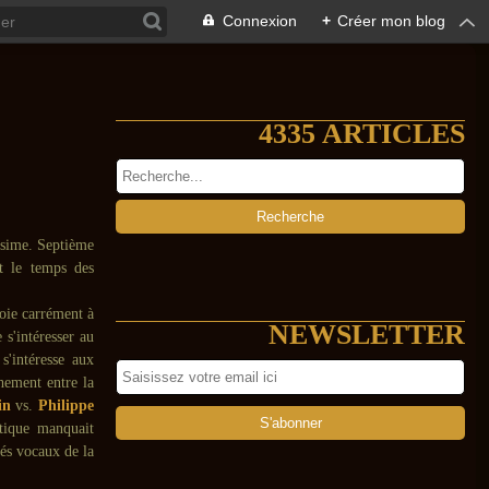
Connexion
+
Créer mon blog
4335 ARTICLES
issime. Septième
t le temps des
oie carrément à
NEWSLETTER
 s'intéresser au
s'intéresse aux
hement entre la
in
vs.
Philippe
stique manquait
hés vocaux de la