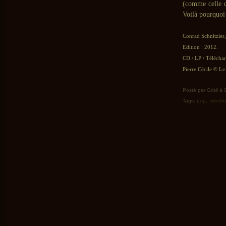
(comme celle d
Voilà pourquoi
Conrad Schnitzler
Edition : 2012.
CD / LP / Télécha
Pierre Cécile © Le 
Posté par Grisli à
Tags:
pop
,
electr