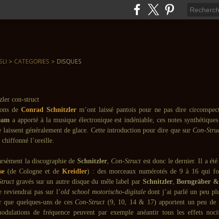
SLI
>
CATEGORIES
>
DISQUES
ons de
Conrad Schnitzler
m’ont laissé pantois pour ne pas dire circonspec
eam
a apporté à la musique électronique est indéniable, ces notes synthétiques
 laissent généralement de glace. Cette introduction pour dire que sur
Con-Stru
 chiffonné l’oreille.
rsèment la discographie de
Schnitzler
,
Con-Struct
est donc le dernier. Il a été
se
(de Cologne et de
Kreidler
) : des morceaux numérotés de 9 à 16 qui fo
truct
gravés sur un autre disque du mêle label par
Schnitzler
,
Borngräber &
e reviendrai pas sur l’
old school motorischo-digitale
dont j’ai parlé un peu plu
r que quelques-uns de ces
Con-Struct
(9, 10, 14 & 17) apportent un peu de n
odulations de fréquence peuvent par exemple anéantir tous les effets noci