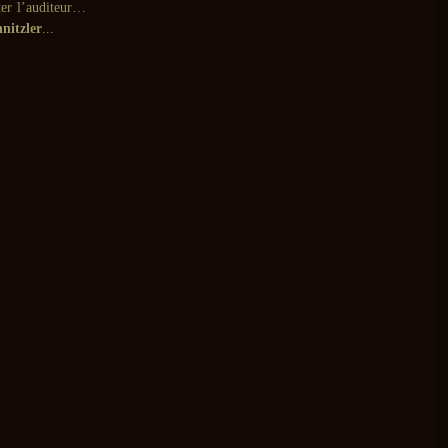
ter l’auditeur…
nitzler
...
>