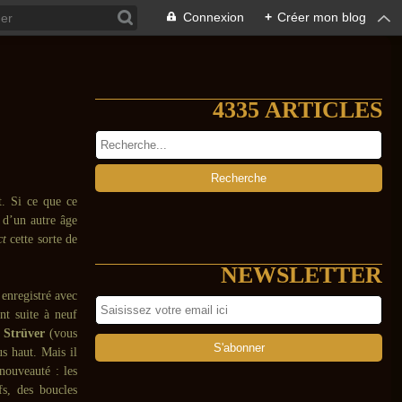
Connexion
+
Créer mon blog
4335 ARTICLES
t. Si ce que ce
 d’un autre âge
ct
cette sorte de
NEWSLETTER
 enregistré avec
nt suite à neuf
 Strüver
(vous
s haut. Mais il
ouveauté : les
fs, des boucles