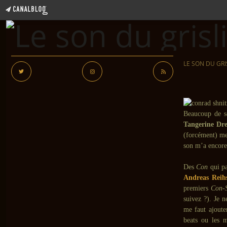
LE SON DU GRI
Beaucoup de s
Tangerine Dr
(forcément) me
son m’a encore
Des
Con
qui pa
Andreas Reih
premiers
Con-S
suivez ?). Je n
me faut ajoute
beats ou les m