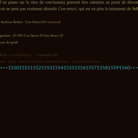
’un piano sur le titre de conclusion) peuvent être ralenties au point de dérou
 on ne peut pas vraiment démolir
Con-struct
, qui est en plus le testament de
Sch
, Andreas Reihse :
Con-Struct
(
M=minimal
)
rgement : 01-09/ Con-Struct 9-Con-Struct 16
son du grisli
 09:00 -
Commentaires [
…
]
- Permalien [
#
]
onica
,
duos
,
Conrad Schnitzler
,
Andreas Reihse
,
musique électronique
1500
1510
1520
1530
1540
1570
1580
1590
1600
1700
1800
1900
2000
2100
2200
2300
2400
2500
2600
2700
2800
2900
3000
3100
3200
3300
3400
3500
<<
<
1550
1551
1552
1553
1554
1555
1556
1557
1558
1559
1560
>
>