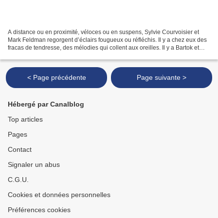
A distance ou en proximité, véloces ou en suspens, Sylvie Courvoisier et
Mark Feldman regorgent d’éclairs fougueux ou réfléchis. Il y a chez eux des
fracas de tendresse, des mélodies qui collent aux oreilles. Il y a Bartok et
Fauré qui passent par là....
< Page précédente
Page suivante >
Hébergé par Canalblog
Top articles
Pages
Contact
Signaler un abus
C.G.U.
Cookies et données personnelles
Préférences cookies