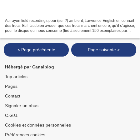
Au rayon field recordings pour (sur ?) ambient, Lawrence English en connaît
des trucs. Et il faut bien avouer que ces trucs marchent encore, qu’il s’agisse,
pour le disque qui nous concerne (tiré à seulement 150 exemplaires par
Winds Measure), de gouttelettes...
< Page précédente
Page suivante >
Hébergé par Canalblog
Top articles
Pages
Contact
Signaler un abus
C.G.U.
Cookies et données personnelles
Préférences cookies