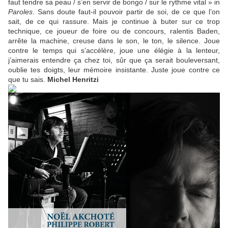
faut tendre sa peau / s’en servir de bongo / sur le rythme vital » in
Paroles
. Sans doute faut-il pouvoir partir de soi, de ce que l’on
sait, de ce qui rassure. Mais je continue à buter sur ce trop
technique, ce joueur de foire ou de concours, ralentis Baden,
arrête la machine, creuse dans le son, le ton, le silence. Joue
contre le temps qui s’accélère, joue une élégie à la lenteur,
j’aimerais entendre ça chez toi, sûr que ça serait bouleversant,
oublie tes doigts, leur mémoire insistante. Juste joue contre ce
que tu sais.
Michel Henritzi