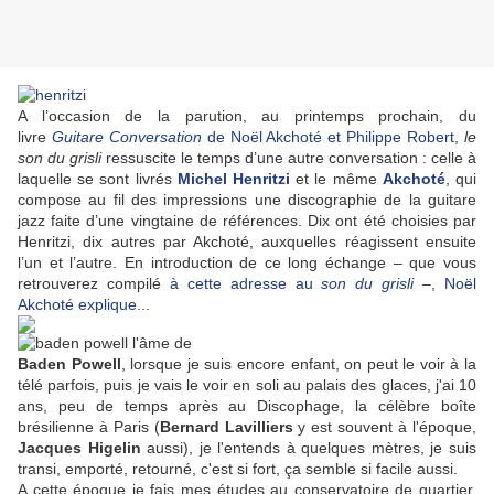
A l’occasion de la parution, au printemps prochain, du
livre
Guitare Conversation
de Noël Akchoté et Philippe Robert
,
le
son du grisli
ressuscite le temps d’une autre conversation : celle à
laquelle se sont livrés
Michel Henritzi
et le même
Akchoté
, qui
compose au fil des impressions une discographie de la guitare
jazz faite d’une vingtaine de références. Dix ont été choisies par
Henritzi, dix autres par Akchoté, auxquelles réagissent ensuite
l’un et l’autre. En introduction de ce long échange – que vous
retrouverez compilé
à cette adresse au
son du grisli
–,
Noël
Akchoté explique...
Baden Powell
, lorsque je suis encore enfant, on peut le voir à la
télé parfois, puis je vais le voir en soli au palais des glaces, j'ai 10
ans, peu de temps après au Discophage, la célèbre boîte
brésilienne à Paris (
Bernard Lavilliers
y est souvent à l'époque,
Jacques Higelin
aussi), je l'entends à quelques mètres, je suis
transi, emporté, retourné, c'est si fort, ça semble si facile aussi.
A cette époque je fais mes études au conservatoire de quartier,