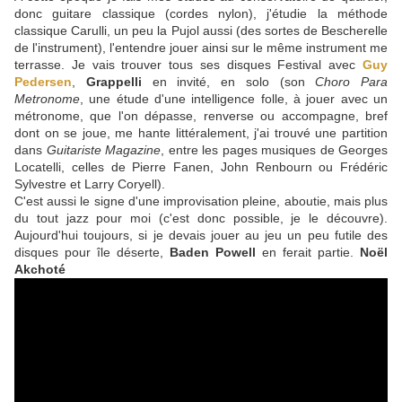
donc guitare classique (cordes nylon), j'étudie la méthode
classique Carulli, un peu la Pujol aussi (des sortes de Bescherelle
de l'instrument), l'entendre jouer ainsi sur le même instrument me
terrasse. Je vais trouver tous ses disques Festival avec
Guy
Pedersen
,
Grappelli
en invité, en solo (son
Choro Para
Metronome
, une étude d'une intelligence folle, à jouer avec un
métronome, que l'on dépasse, renverse ou accompagne, bref
dont on se joue, me hante littéralement, j'ai trouvé une partition
dans
Guitariste Magazine
, entre les pages musiques de Georges
Locatelli, celles de Pierre Fanen, John Renbourn ou Frédéric
Sylvestre et Larry Coryell).
C'est aussi le signe d'une improvisation pleine, aboutie, mais plus
du tout jazz pour moi (c'est donc possible, je le découvre).
Aujourd'hui toujours, si je devais jouer au jeu un peu futile des
disques pour île déserte,
Baden Powell
en ferait partie.
Noël
Akchoté