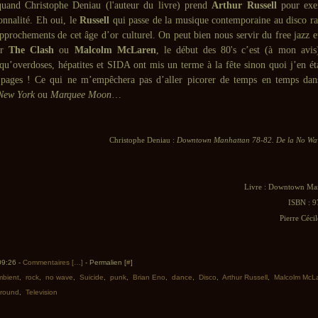
quand Christophe Deniau (l'auteur du livre) prend
Arthur Russell
pour exem
onnalité. Eh oui, le
Russell
qui passe de la musique contemporaine au disco rac
approchements de cet âge d’or culturel. On peut bien nous servir du free jazz 
r
The Clash
ou
Malcolm McLaren
, le début des 80's c’est (à mon avis
u’overdoses, hépatites et SIDA ont mis un terme à la fête sinon quoi j’en éta
 pages ! Ce qui ne m’empêchera pas d’aller picorer de temps en temps dan
New York
ou
Marquee Moon
…
Christophe Deniau :
Downtown Manhattan 78-82. De la No Wav
Livre : Downtown Man
ISBN : 
Pierre Cécil
 09:26 -
Commentaires [
…
]
- Permalien [
#
]
bient
,
rock
,
no wave
,
Suicide
,
punk
,
Brian Eno
,
dance
,
Disco
,
Arthur Russell
,
Malcolm McL
ground
,
Television