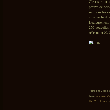
C’est surtout 
preuve de pers
seul tous les r
nous réchauffe
Heureusement q
250 nouvelles
réécoutant
No 
Posté par Grisli à
Tags:
free jazz
,
Am
The Velvet Under