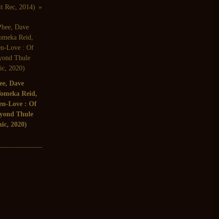
it Rec, 2014)
ee, Dave
Tomeka Reid,
sen-Love : Of
yond Thule
ic, 2020)