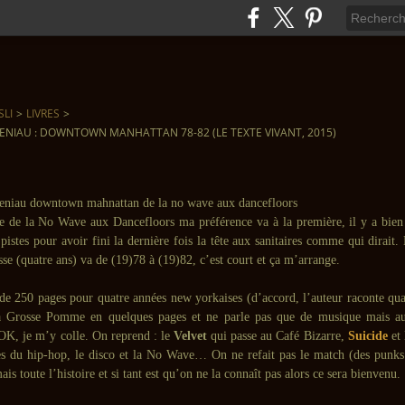
SLI
>
LIVRES
>
ENIAU : DOWNTOWN MANHATTAN 78-82 (LE TEXTE VIVANT, 2015)
ue de la No Wave aux Dancefloors ma préférence va à la première, il y a bie
s pistes pour avoir fini la dernière fois la tête aux sanitaires comme qui dirait
sse (quatre ans) va de (19)78 à (19)82, c’est court et ça m’arrange.
de 250 pages pour quatre années new yorkaises (d’accord, l’auteur raconte q
 la Grosse Pomme en quelques pages et ne parle pas que de musique mais au
OK, je m’y colle. On reprend : le
Velvet
qui passe au Café Bizarre,
Suicide
et
es du hip-hop, le disco et la No Wave… On ne refait pas le match (des punks 
is toute l’histoire et si tant est qu’on ne la connaît pas alors ce sera bienvenu.