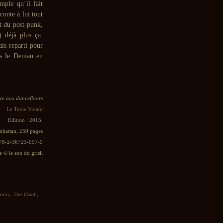
ple qu’il fait
onte à lui tout
et du post-punk,
) déjà plus ça.
is reparti pour
s le Deniau en
e aux dancefloors
Le Texte Vivant
Edition : 2015.
hattan, 259 pages
978-2-36723-097-9
e © le son du grisli
aren
,
The Clash
,