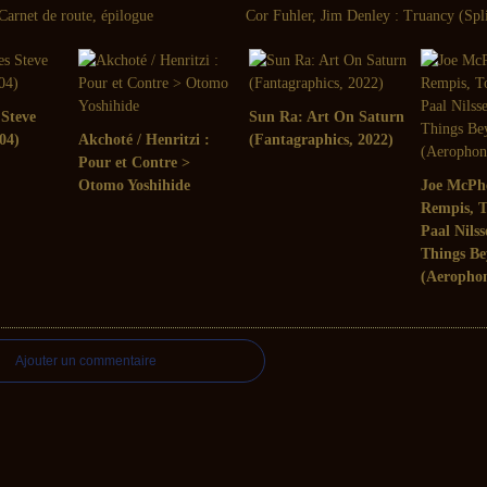
arnet de route, épilogue
Cor Fuhler, Jim Denley : Truancy (Spl
 Steve
Sun Ra: Art On Saturn
04)
Akchoté / Henritzi :
(Fantagraphics, 2022)
Pour et Contre >
Otomo Yoshihide
Joe McPh
Rempis, 
Paal Nils
Things Be
(Aerophon
Ajouter un commentaire