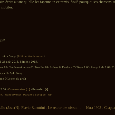
airs écrits autant qu’elle les façonne in extremis. Voilà pourquoi ses chansons so
 mobiles.
ppe
 :
Slow Songs
(
Edition Wandelweiser
)
6-28 août 2015. Edition : 2015.
eer 02/ Condensationdate 03/ Needles 04/ Fathers & Feathers 05/ Keys 1 06/ Pretty Ride 1 07/ Co
ipes 11/ Split Away
e © Le son du grisli
 15:36 -
Commentaires [
…
]
- Permalien [
#
]
ix
,
Wandelweiser
,
Marianne Schuppe
,
luth
Alberto Novello (JesterN), Flavio Zanuttini : Le retour des oiseaux (Bowindo)