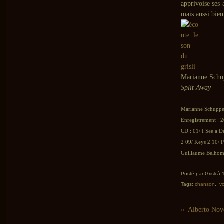
apprivoise ses 
mais aussi bien
Marianne Schu
Split Away
Marianne Schuppe
Enregistrement : 2
CD : 01/ I See a D
2 09/ Keys 2 10/ P
Guillaume Belhomm
Posté par Grisli à
Tags:
chanson
,
vo