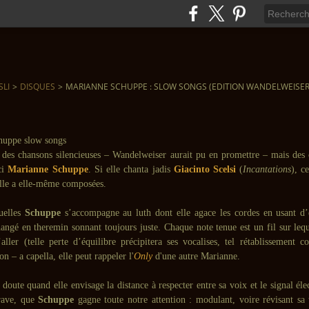
SLI
>
DISQUES
>
MARIANNE SCHUPPE : SLOW SONGS (EDITION WANDELWEISER,
 des chansons silencieuses – Wandelweiser aurait pu en promettre – mais des 
ci
Marianne Schuppe
. Si elle chanta jadis
Giacinto Scelsi
(
Incantations
), c
elle a elle-même composées.
uelles
Schuppe
s’accompagne au luth dont elle agace les cordes en usant d
hangé en theremin sonnant toujours juste. Chaque note tenue est un fil sur lequ
’aller (telle perte d’équilibre précipitera ses vocalises, tel rétablissement
on – a capella, elle peut rappeler l'
Only
d'une autre Marianne.
 doute quand elle envisage la distance à respecter entre sa voix et le signal éle
rave, que
Schuppe
gagne toute notre attention : modulant, voire révisant sa t