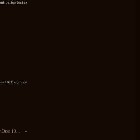
nt certes lentes
res 08/ Pretty Ride
Iskra 1903 : Chapter One: 1970-1972