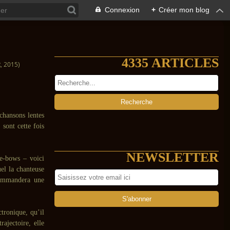
Connexion
+
Créer mon blog
4335 ARTICLES
 2015)
chansons lentes
e sont cette fois
NEWSLETTER
’e-bows – voici
el la chanteuse
 commandera une
ctronique, qu’il
rajectoire, elle