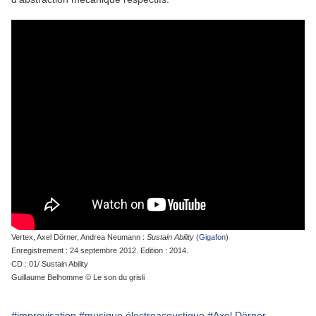
Vertex, Axel Dörner, Andrea Neumann :
Sustain Ability
(
Gigafon
)
Enregistrement : 24 septembre 2012. Edition : 2014.
CD : 01/ Sustain Ability
Guillaume Belhomme © Le son du grisli
#improvisation
#musique électroacoustique
#Axel Dörner