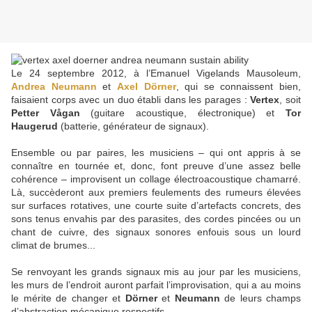
Le 24 septembre 2012, à l’Emanuel Vigelands Mausoleum,
Andrea Neumann
et
Axel Dörner
, qui se connaissent bien,
faisaient corps avec un duo établi dans les parages :
Vertex
, soit
Petter Vågan
(guitare acoustique, électronique) et
Tor
Haugerud
(batterie, générateur de signaux).
Ensemble ou par paires, les musiciens – qui ont appris à se
connaître en tournée et, donc, font preuve d’une assez belle
cohérence – improvisent un collage électroacoustique chamarré.
Là, succèderont aux premiers feulements des rumeurs élevées
sur surfaces rotatives, une courte suite d’artefacts concrets, des
sons tenus envahis par des parasites, des cordes pincées ou un
chant de cuivre, des signaux sonores enfouis sous un lourd
climat de brumes...
Se renvoyant les grands signaux mis au jour par les musiciens,
les murs de l’endroit auront parfait l’improvisation, qui a au moins
le mérite de changer et
Dörner
et
Neumann
de leurs champs
d’abstraction mécanique respectifs.