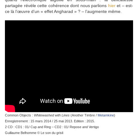
partagée révèle cette cohérence dont nous parlions
hier
et – est-
ce là l’œuvre d’un « effet Angharad » ? – l’augmente même.
Common Objects :
Whitewashed with Lines
(Another Timbre /
Metamkine
)
Enregistrement : 15 mars 2014 / 25 mai 2013. Edition : 2015.
2 CD : CD1 : 01/ Cup and Ring – CD2 : 01/ Repose and Vertigo
Guillaume Belhomme © Le son du grisli