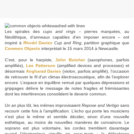
Les spirales des
cups and rings
– pierres marquées, au
Néolithique, d’anneaux capables d’en imposer encore – ont
inspiré à
Rhodri Davies
Cup and Ring
, partition graphique que
Common Objects
interprétait le 15 mars 2014 à Newcastle.
C’est, pour le harpiste,
John Butcher
(saxophones, parfois
amplifiés),
Lee Patterson
(amplified devices and processes) et
désormais
Angharad Davies
(violon, parfois amplifié), l’occasion
de retrouver le fil d’un climax électroacoustique, afin de l’explorer
encore. L’espace en équilibre remué par quelques dépressions et
grippages délivre le message de notes fragiles et frémissantes
dont les interférences consolident le devenir commun.
Un an plus tôt, les mêmes improvisaient
Repose and Vertigo
sans
recourir cette fois à l’amplification. L’écho qui porte les musiciens
n’est plus le même et semble décider, sinon d’une nouvelle
esthétique, au moins de nouvelles manières de convaincre. Le
soprano est plus volontaire, les cordes tremblent davantage
quand l’électronique aiguille en sous-main : la délicatesse