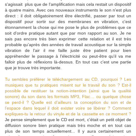
s'agissait plus que de l'amplification mais cela restait un dispositif
à quatre mains. Avec ces nouveaux instruments le son n'est plus
direct : il doit obligatoirement être électrifié, passer par tout un
dispositif pour sortir sur des membranes en vibration, c'est
étonnamment la chose qui me pose le plus de problèmes que ce
soit d'ordre pratique autant que par mon rapport au son. Je ne
sais pas encore très bien exprimer cette relation et il est très
probable qu'après des années de travail acoustique sur la simple
vibration de l'air il me faille juste être patient pour bien
appréhender le passage à l'électricité ou peut-être qu'il va me
falloir plus de réflexions là-dessus. En tout cas c'est une partie
que je trouve très importante.
Tu sembles préférer le téléchargement au CD, pourquoi ? Les
musiques que tu pratiques misent sur le travail du son ? Est-il
possible de restituer ta notion-intention (ainsi que la qualité
sonore) du son dans les formats MP3, Flac… ou quelque chose
se perd-il ? Quelle est d’ailleurs ta conception du son et de
l’espace dans lequel il doit exister voire se libérer ? Comment
expliques-tu le retour du vinyle et de la cassette en ce moment ?
Je pense simplement que le CD est mort, c'était un petit objet de
diffusion sonore bien pratique mais très moche et en tout cas
plus de son temps actuellement... Il y aura certainement un