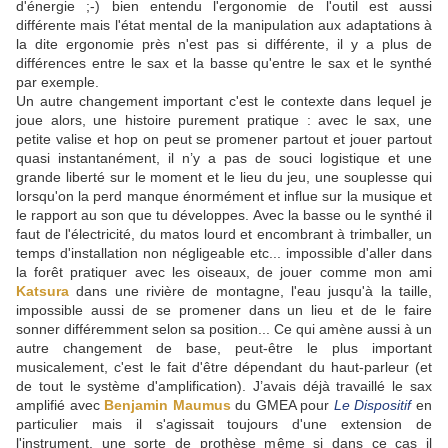
d'énergie ;-) bien entendu l'ergonomie de l'outil est aussi
différente mais l'état mental de la manipulation aux adaptations à
la dite ergonomie près n'est pas si différente, il y a plus de
différences entre le sax et la basse qu'entre le sax et le synthé
par exemple.
Un autre changement important c'est le contexte dans lequel je
joue alors, une histoire purement pratique : avec le sax, une
petite valise et hop on peut se promener partout et jouer partout
quasi instantanément, il n’y a pas de souci logistique et une
grande liberté sur le moment et le lieu du jeu, une souplesse qui
lorsqu'on la perd manque énormément et influe sur la musique et
le rapport au son que tu développes. Avec la basse ou le synthé il
faut de l'électricité, du matos lourd et encombrant à trimballer, un
temps d'installation non négligeable etc... impossible d'aller dans
la forêt pratiquer avec les oiseaux, de jouer comme mon ami
Katsura
dans une rivière de montagne, l'eau jusqu'à la taille,
impossible aussi de se promener dans un lieu et de le faire
sonner différemment selon sa position... Ce qui amène aussi à un
autre changement de base, peut-être le plus important
musicalement, c'est le fait d'être dépendant du haut-parleur (et
de tout le système d'amplification). J’avais déjà travaillé le sax
amplifié avec
Benjamin Maumus
du GMEA pour
Le Dispositif
en
particulier mais il s'agissait toujours d'une extension de
l'instrument, une sorte de prothèse même si dans ce cas il