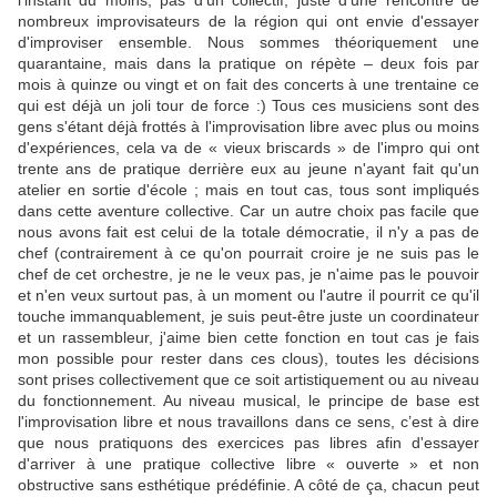
l'instant du moins, pas d'un collectif, juste d'une rencontre de
nombreux improvisateurs de la région qui ont envie d'essayer
d'improviser ensemble. Nous sommes théoriquement une
quarantaine, mais dans la pratique on répète – deux fois par
mois à quinze ou vingt et on fait des concerts à une trentaine ce
qui est déjà un joli tour de force :) Tous ces musiciens sont des
gens s'étant déjà frottés à l'improvisation libre avec plus ou moins
d'expériences, cela va de « vieux briscards » de l'impro qui ont
trente ans de pratique derrière eux au jeune n'ayant fait qu'un
atelier en sortie d'école ; mais en tout cas, tous sont impliqués
dans cette aventure collective. Car un autre choix pas facile que
nous avons fait est celui de la totale démocratie, il n'y a pas de
chef (contrairement à ce qu'on pourrait croire je ne suis pas le
chef de cet orchestre, je ne le veux pas, je n'aime pas le pouvoir
et n'en veux surtout pas, à un moment ou l'autre il pourrit ce qu'il
touche immanquablement, je suis peut-être juste un coordinateur
et un rassembleur, j'aime bien cette fonction en tout cas je fais
mon possible pour rester dans ces clous), toutes les décisions
sont prises collectivement que ce soit artistiquement ou au niveau
du fonctionnement. Au niveau musical, le principe de base est
l'improvisation libre et nous travaillons dans ce sens, c’est à dire
que nous pratiquons des exercices pas libres afin d'essayer
d'arriver à une pratique collective libre « ouverte » et non
obstructive sans esthétique prédéfinie. A côté de ça, chacun peut