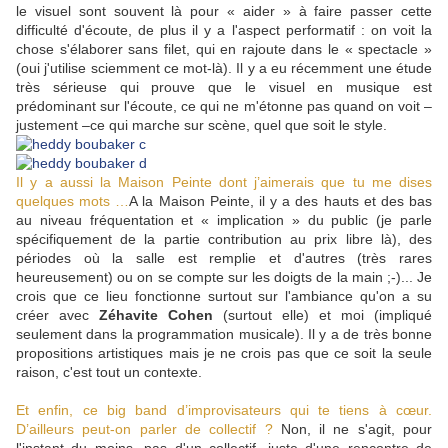
le visuel sont souvent là pour « aider » à faire passer cette
difficulté d'écoute, de plus il y a l'aspect performatif : on voit la
chose s'élaborer sans filet, qui en rajoute dans le « spectacle »
(oui j'utilise sciemment ce mot-là). Il y a eu récemment une étude
très sérieuse qui prouve que le visuel en musique est
prédominant sur l'écoute, ce qui ne m'étonne pas quand on voit –
justement –ce qui marche sur scène, quel que soit le style.
Il y a aussi la Maison Peinte dont j’aimerais que tu me dises
quelques mots …
A la Maison Peinte, il y a des hauts et des bas
au niveau fréquentation et « implication » du public (je parle
spécifiquement de la partie contribution au prix libre là), des
périodes où la salle est remplie et d'autres (très rares
heureusement) ou on se compte sur les doigts de la main ;-)... Je
crois que ce lieu fonctionne surtout sur l'ambiance qu'on a su
créer avec
Zéhavite Cohen
(surtout elle) et moi (impliqué
seulement dans la programmation musicale). Il y a de très bonne
propositions artistiques mais je ne crois pas que ce soit la seule
raison, c'est tout un contexte.
Et enfin, ce big band d’improvisateurs qui te tiens à cœur.
D’ailleurs peut-on parler de collectif ?
Non, il ne s'agit, pour