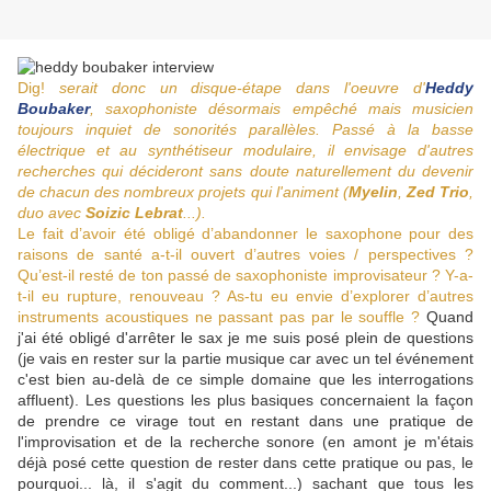
Dig!
serait donc un disque-étape dans l'oeuvre d'
Heddy
Boubaker
, saxophoniste désormais empêché mais musicien
toujours inquiet de sonorités parallèles. Passé à la basse
électrique et au synthétiseur modulaire, il envisage d'autres
recherches qui décideront sans doute naturellement du devenir
de chacun des nombreux projets qui l'animent (
Myelin
,
Zed Trio
,
duo avec
Soizic Lebrat
...).
Le fait d’avoir été obligé d’abandonner le saxophone pour des
raisons de santé a-t-il ouvert d’autres voies / perspectives ?
Qu’est-il resté de ton passé de saxophoniste improvisateur ? Y-a-
t-il eu rupture, renouveau ? As-tu eu envie d’explorer d’autres
instruments acoustiques ne passant pas par le souffle ?
Quand
j'ai été obligé d'arrêter le sax je me suis posé plein de questions
(je vais en rester sur la partie musique car avec un tel événement
c'est bien au-delà de ce simple domaine que les interrogations
affluent). Les questions les plus basiques concernaient la façon
de prendre ce virage tout en restant dans une pratique de
l'improvisation et de la recherche sonore (en amont je m'étais
déjà posé cette question de rester dans cette pratique ou pas, le
pourquoi... là, il s'agit du comment...) sachant que tous les