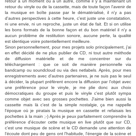
retour à un moment ou à un autre, comme il y a maintenant un
retour du vinyle ou de la cassette, mais de toute façon l'avenir de
la musique en boîte passe par le dématérialisé, il n'y a pas
d'autres perspectives à cette heure, c'est juste une constatation,
ni une envie, ni un reproche, juste un état de fait. Et si on utilise
les bons formats de la bonne façon et du bon matériel il n'y a
aucun problème de restitution sonore, aucune perte, la qualité
est identique voire potentiellement meilleure.
Sinon personnellement, pour mes projets solo principalement, j'ai
en effet décidé de ne plus publier de CD, ni tout autre méthode
de diffusion matérielle et de me concentrer sur du
téléchargement : que ce soit de manière personnelle via
bandcamp ou soundcloud ou via des netlabels. Après, pour mes
enregistrements avec d'autres partenaires, je ne suis pas le seul
à décider, la plupart préfèrent encore la diffusion par l'objet avec
une préférence pour le vinyle, je me plie donc aux choix
démocratiques du groupe et puis le vinyle c'est plutôt sympa
comme objet avec ses grosses pochettes. J'aime bien aussi la
cassette mais là c'est de la simple nostalgie, ça me rappelle
l'époque où je piratais la musique en cassette et refaisais les
pochettes à la main ;-) Après je peux parfaitement comprendre la
préférence d'écouter cette musique en live plutôt que sur CD,
c'est une musique de scène et le CD demande une attention de
l'écoute dont peu de gens ont l'habitude, l'énergie de la scène et