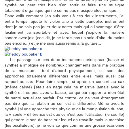
synthé on peut très bien s'en sortir et faire une musique
totalement organique qui ne sonne pas musique électronique.
Donc voilà comment j'en suis venu à ces deux instruments, j'ai
entre temps rajouté le violon alto à cette panoplie, instrument
dont je ne sais pas jouer deux notes mais qui a l'avantage d'être
facilement transportable et avec lequel j'explore la matière
sonore avec joie (ceci dit, je ne ferais pas un solo d'alto, du moins
pas encore...) et je me suis aussi remis à la guitare...
... Le passage sur ces deux instruments principaux (basse et
synthé) à impliqué de nombreux changements dans ma pratique
de la musique : tout d'abord physiquement, ce sont des
approches totalement différentes entre elles mais aussi par
rapport au sax. Pour faire simple, si après un concert au sax
(même calme) j'étais en nage cela ne m'arrive jamais avec le
synthé et très peu avec la basse, ce qui par rapport à mon état
de santé actuel est parfait. Par contre, ça ne veut étrangement
pas dire que la relation au son est si différente. Même avec le
synthé j'ai une approche très physique de la manipulation du son,
la « seule » différence est que ce n'est pas l'utilisateur (le souffle)
qui génère le son de base sur lequel on travaille mais la machine
(les oscillateurs), je ne vois ça que comme une grosse économie