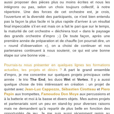
aussi proposer des pièces plus ou moins écrites et nous les
intégrons ou pas, selon un choix toujours collectif, à notre
répertoire. Une des forces de cet orchestre est, je crois,
l'ouverture et la diversité des participants, ce n'est bien entendu
pas la façon la plus facile ni la plus rapide d'arriver à un résultat
final impeccable s'il en est mais on a fait le pari que sur le temps,
la maturité de cet orchestre « déchirera tout » dans le paysage
des grands orchestre d'impro ;-) De toute façon, après une
première année de préparation et de chauffe (on pourrait dire, un
« round d'observation »), on a choisi de continuer et nos
partenaires continuent à nous soutenir, ce qui est une bonne
étape sur une bonne voie ...
Pourrais-tu nous présenter en quelques lignes tes formations
actuelles, tes projets et désirs ?
A part le grand ensemble
d'impro, je me concentre sur quelques projets principaux cette
année : le trio
The End
, les duos
Wet
et
Vortex
. Il y a aussi
quelque chose de très intéressant en création : un projet de
quintet avec
Jean-Luc Cappozzo
,
Sébastien Cirotteau
et
Piero
Pepin
aux trompettes,
Famoudou Don Moye
aux percussions et
à la batterie et moi à la basse et divers objets. Mes autres projets
et partenariats sont un peu en stand-by pour diverses raisons
mais ne demandent qu'à repartir de plus belle en fonction des
opportunités de jeu. Je me suis aussi récemment remis au