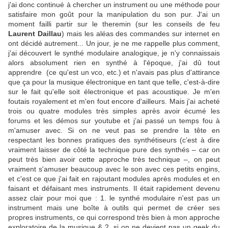
j'ai donc continué à chercher un instrument ou une méthode pour
satisfaire mon goût pour la manipulation du son pur. J'ai un
moment failli partir sur le theremin (sur les conseils de feu
Laurent Daillau
) mais les aléas des commandes sur internet en
ont décidé autrement... Un jour, je ne me rappelle plus comment,
j'ai découvert le synthé modulaire analogique, je n'y connaissais
alors absolument rien en synthé à l'époque, j'ai dû tout
apprendre (ce qu'est un vco, etc.) et n'avais pas plus d'attirance
que ça pour la musique électronique en tant que telle, c'est-à-dire
sur le fait qu'elle soit électronique et pas acoustique. Je m'en
foutais royalement et m'en fout encore d'ailleurs. Mais j'ai acheté
trois ou quatre modules très simples après avoir écumé les
forums et les démos sur youtube et j’ai passé un temps fou à
m'amuser avec. Si on ne veut pas se prendre la tête en
respectant les bonnes pratiques des synthétiseurs (c’est à dire
vraiment laisser de côté la technique pure des synthés – car on
peut très bien avoir cette approche très technique –, on peut
vraiment s'amuser beaucoup avec le son avec ces petits engins,
et c'est ce que j'ai fait en rajoutant modules après modules et en
faisant et défaisant mes instruments. Il était rapidement devenu
assez clair pour moi que : 1. le synthé modulaire n'est pas un
instrument mais une boîte à outils qui permet de créer ses
propres instruments, ce qui correspond très bien à mon approche
exploratoire de la musique & 2. si on ne devient pas un geek du