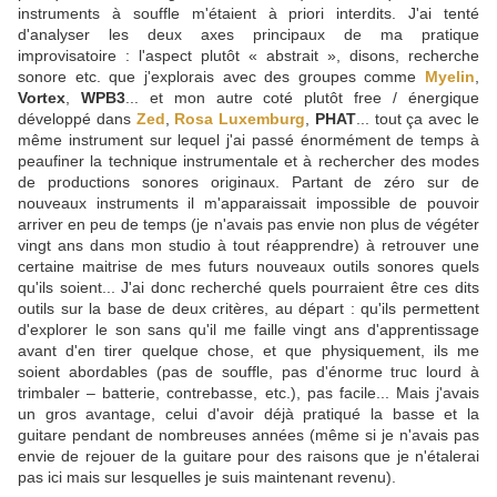
instruments à souffle m'étaient à priori interdits. J'ai tenté
d'analyser les deux axes principaux de ma pratique
improvisatoire : l'aspect plutôt « abstrait », disons, recherche
sonore etc. que j'explorais avec des groupes comme
Myelin
,
Vortex
,
WPB3
... et mon autre coté plutôt free / énergique
développé dans
Zed
,
Rosa Luxemburg
,
PHAT
... tout ça avec le
même instrument sur lequel j'ai passé énormément de temps à
peaufiner la technique instrumentale et à rechercher des modes
de productions sonores originaux. Partant de zéro sur de
nouveaux instruments il m'apparaissait impossible de pouvoir
arriver en peu de temps (je n'avais pas envie non plus de végéter
vingt ans dans mon studio à tout réapprendre) à retrouver une
certaine maitrise de mes futurs nouveaux outils sonores quels
qu'ils soient... J'ai donc recherché quels pourraient être ces dits
outils sur la base de deux critères, au départ : qu'ils permettent
d'explorer le son sans qu'il me faille vingt ans d'apprentissage
avant d'en tirer quelque chose, et que physiquement, ils me
soient abordables (pas de souffle, pas d'énorme truc lourd à
trimbaler – batterie, contrebasse, etc.), pas facile... Mais j'avais
un gros avantage, celui d'avoir déjà pratiqué la basse et la
guitare pendant de nombreuses années (même si je n'avais pas
envie de rejouer de la guitare pour des raisons que je n'étalerai
pas ici mais sur lesquelles je suis maintenant revenu).