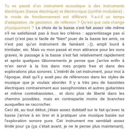
Tu es passé d’un instrument acoustique à des instruments
électriques (basse électrique) et électronique (synthé modulaire) :
le mode de fonctionnement est différent. Y-a-t-il un temps
d’adaptation, de gestation, de réflexion ? Qu’est que cela change
physiquement ?
Le choix de la basse s'est fait assez vite même
s'il ne satisfaisait pas à tous les critères : apprentissage pas si
court (c'est pas si facile de *bien* jouer de la basse les amis, ce
n'est pas qu'un instrument de fainéant ;-)), ampli lourd à
trimbaler, etc. Mais vu mon passé et mon attirance pour les sons
graves, le passage à la basse s'est fait relativement rapidement
et après quelques tâtonnements je pense que j'arrive enfin à
m'en servir à la fois dans mes projets free et dans des
explorations plus sonores. L'intérêt de cet instrument, pour moi à
l'époque, était qu'il y avait peu de références dans les styles de
musique que je voulais aborder. Il y a très peu de bassistes
électriques contrairement aux saxophonistes et autres guitaristes
et même contrebassistes... et donc plus de liberté dans les
chemins possibles, mais en contrepartie moins de branches
auxquelles se raccrocher.
Ceci dit, au tout début, j'étais assez dubitatif sur le fait qu'avec la
basse j'arrive à en tirer et à pratiquer une musique basée sur
l'exploration sonore pure. Cet instrument me semblait assez
limité pour ça (ça c'était avant, je ne le pense plus maintenant),