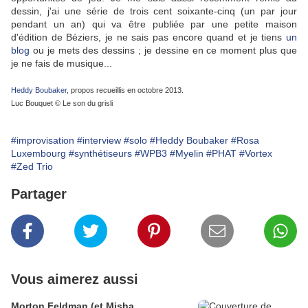
dessin, j'ai une série de trois cent soixante-cinq (un par jour
pendant un an) qui va être publiée par une petite maison
d'édition de Béziers, je ne sais pas encore quand et je tiens
un
blog
ou je mets des dessins ; je dessine en ce moment plus que
je ne fais de musique...
Heddy Boubaker
, propos recueillis en octobre 2013.
Luc Bouquet © Le son du grisli
#improvisation
#interview
#solo
#Heddy Boubaker
#Rosa
Luxembourg
#synthétiseurs
#WPB3
#Myelin
#PHAT
#Vortex
#Zed Trio
Partager
Vous aimerez aussi
Morton Feldman (et Misha