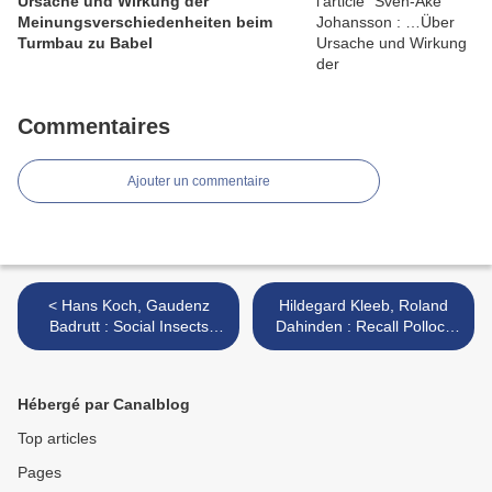
Ursache und Wirkung der
Meinungsverschiedenheiten beim
Turmbau zu Babel
Commentaires
Ajouter un commentaire
< Hans Koch, Gaudenz
Hildegard Kleeb, Roland
Badrutt : Social Insects
Dahinden : Recall Pollock
(Flexion, 2012) / Jonas
(Leo, 2012) >
Kocher, Gaudenz Badrutt :
Strategy of... (Insub, 2012)
Hébergé par Canalblog
Top articles
Pages