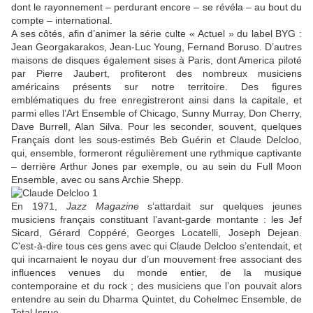
dont le rayonnement – perdurant encore – se révéla – au bout du
compte – international.
A ses côtés, afin d’animer la série culte « Actuel » du label BYG :
Jean Georgakarakos, Jean-Luc Young, Fernand Boruso. D’autres
maisons de disques également sises à Paris, dont America piloté
par Pierre Jaubert, profiteront des nombreux musiciens
américains présents sur notre territoire. Des figures
emblématiques du free enregistreront ainsi dans la capitale, et
parmi elles l’Art Ensemble of Chicago, Sunny Murray, Don Cherry,
Dave Burrell, Alan Silva. Pour les seconder, souvent, quelques
Français dont les sous-estimés Beb Guérin et Claude Delcloo,
qui, ensemble, formeront régulièrement une rythmique captivante
– derrière Arthur Jones par exemple, ou au sein du Full Moon
Ensemble, avec ou sans Archie Shepp.
En 1971,
Jazz Magazine
s’attardait sur quelques jeunes
musiciens français constituant l’avant-garde montante : les Jef
Sicard, Gérard Coppéré, Georges Locatelli, Joseph Dejean.
C'est-à-dire tous ces gens avec qui Claude Delcloo s’entendait, et
qui incarnaient le noyau dur d’un mouvement free associant des
influences venues du monde entier, de la musique
contemporaine et du rock ; des musiciens que l’on pouvait alors
entendre au sein du Dharma Quintet, du Cohelmec Ensemble, de
Total Issue.