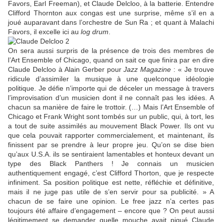
Favors, Earl Freeman), et Claude Delcloo, à la batterie. Entendre
Clifford Thornton aux congas est une surprise, même s’il en a
joué auparavant dans l’orchestre de Sun Ra ; et quant à Malachi
Favors, il excelle ici au
log drum
.
On sera aussi surpris de la présence de trois des membres de
l’Art Ensemble of Chicago, quand on sait ce que finira par en dire
Claude Delcloo à Alain Gerber pour
Jazz Magazine
: « Je trouve
ridicule d’assimiler la musique à une quelconque idéologie
politique. Je défie n’importe qui de déceler un message à travers
l’improvisation d’un musicien dont il ne connaît pas les idées. A
chacun sa manière de faire le trottoir. (…) Mais l’Art Ensemble of
Chicago et Frank Wright sont tombés sur un public, qui, à tort, les
a tout de suite assimilés au mouvement Black Power. Ils ont vu
que cela pouvait rapporter commercialement, et maintenant, ils
finissent par se prendre à leur propre jeu. Qu’on se dise bien
qu’aux U.S.A. ils se sentiraient lamentables et honteux devant un
type des Black Panthers ! Je connais un musicien
authentiquement engagé, c’est Clifford Thorton, que je respecte
infiniment. Sa position politique est nette, réfléchie et définitive,
mais il ne juge pas utile de s’en servir pour sa publicité. » A
chacun de se faire une opinion. Le free jazz n’a certes pas
toujours été affaire d’engagement – encore que ? On peut aussi
légitimement se demander quelle mouche avait piqué Claude