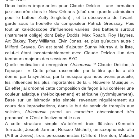
Deux balises importantes pour Claude Delcloo : une formation
jazz assurée dans le New Orleans (d’où une grande admiration
pour le batteur Zutty Singleton) ; et la découverte de l’avant-
garde sous la houlette du compositeur Patrick Greussay. Puis
tout un kaléidoscope d’influences variées, des batteurs surtout
(instrument oblige) dont Baby Dodds, Max Roach, Roy Haynes,
Art Blakey, Tony Williams, Elvin Jones, et, plus qu’aucun autre :
Milford Graves. On est tenté d’ajouter Sunny Murray à la liste,
celui-ci étant incontestablement avec Claude Delcloo l’un des
tambours majeurs des sessions BYG.
Quelle motivation à enregistrer
Africanasia
? Claude Delcloo, à
l’époque : « Cette pièce rassemble, par le titre qui lui a été
donné, par la synthèse, par la musique que nous avons produite,
les influences les plus importantes de la « Nouvelle Musique ».
En effet j’ai ordonné cette composition de façon à lui conférer une
couleur asiatique (mélodiquement) et africaine (rythmiquement).
Basé sur un leitmotiv très simple, revenant régulièrement au
cours des improvisations, dans le but de servir de tremplin aux
solistes,
Africanasia
prend un caractère obsessionnel très
prononcé. » C’est effectivement le cas…
A cette structure simple s’attelèrent trois flûtistes (Kenneth
Terroade, Joseph Jarman, Roscoe Mitchell), un saxophoniste alto
(Arthur Jones), trois percussionnistes (Clifford Thornton, Malachi