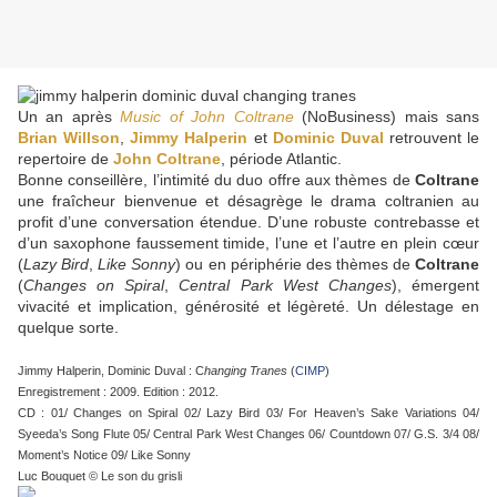
Un an après
Music of John Coltrane
(NoBusiness) mais sans
Brian Willson
,
Jimmy Halperin
et
Dominic Duval
retrouvent le
repertoire de
John Coltrane
, période Atlantic.
Bonne conseillère, l’intimité du duo offre aux thèmes de
Coltrane
une fraîcheur bienvenue et désagrège le drama coltranien au
profit d’une conversation étendue. D’une robuste contrebasse et
d’un saxophone faussement timide, l’une et l’autre en plein cœur
(
Lazy Bird
,
Like Sonny
) ou en périphérie des thèmes de
Coltrane
(
Changes on Spiral
,
Central Park West Changes
), émergent
vivacité et implication, générosité et légèreté. Un délestage en
quelque sorte.
Jimmy Halperin, Dominic Duval : C
hanging Tranes
(
CIMP
)
Enregistrement : 2009. Edition : 2012.
CD : 01/ Changes on Spiral 02/ Lazy Bird 03/ For Heaven’s Sake Variations 04/
Syeeda’s Song Flute 05/ Central Park West Changes 06/ Countdown 07/ G.S. 3/4 08/
Moment’s Notice 09/ Like Sonny
Luc Bouquet © Le son du grisli