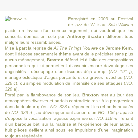
Enregistré en 2003 au Festival
de jazz de Willisau,
Solo Willisau
plaide en faveur d’un curieux argument, qui voudrait que les
concerts donnés en solo par
Anthony Braxton
diffèrent tous
malgré leurs ressemblances.
Mise à part la reprise de
All The Things You Are
de
Jerome Kern
,
dont il dépose sagement le thème avant de le précipiter sans plus
aucun ménagement,
Braxton
défend ici à l’alto des compositions
personnelles qui lui permettent d’asseoir encore davantage ses
originalités : découpage d’un discours déjà abrupt (
NO. 191 j
),
mariage éclectique d’aigus perçants et de graves revêches (
NO.
328 c
), ou simples modulation de l’intensité de ses attaques (
NO.
328 a
).
Porté par la flamboyance de son jeu,
Braxton
met au jour des
atmosphères diverses et parfois contradictoires : à la progression
dans la douleur qu’est
NO. 328 c
répondent les rebonds amusés
de
NO. 328 d
; au développement aérien d’un
NO. 106 p
apaisé
s’oppose la vocalisation rageuse exprimée sur
NO. 119 m
. Tenant
d’un baroque bâti sur la maîtrise et l’expérience de leur auteur,
huit pièces défilent ainsi sous les impulsions d’une imagination
toujours régénérée.