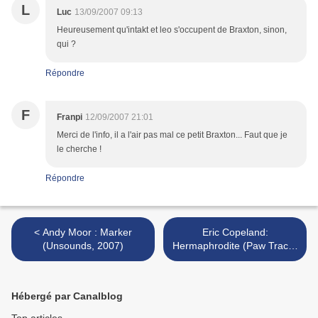
L
Luc
13/09/2007 09:13
Heureusement qu'intakt et leo s'occupent de Braxton, sinon,
qui ?
Répondre
F
Franpi
12/09/2007 21:01
Merci de l'info, il a l'air pas mal ce petit Braxton... Faut que je
le cherche !
Répondre
< Andy Moor : Marker
Eric Copeland:
(Unsounds, 2007)
Hermaphrodite (Paw Tracks
– 2007) >
Hébergé par Canalblog