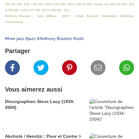
CD: 01/ NO. 328 c 02/ NO. 344 b 03/ NO. 328 a 04/ All The Things You Are 05/ NO. 119
m 06/ NO. 106 p 07/ NO. 328 d 08/ NO. 191 j
Anthony Braxton -
Solo Willisau
- 2007 - Intakt Records. Distribution Orkhêstra
International.
#free jazz
#jazz
#Anthony Braxton
#solo
Partager
Vous aimerez aussi
Discographies Steve Lacy (1934-
2004)
Akchoté / Henritzi : Pour et Contre >