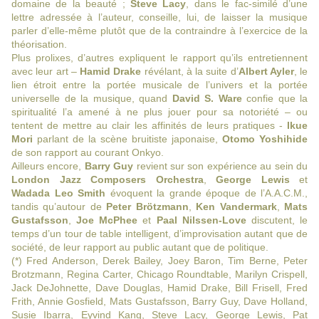
domaine de la beauté ;
Steve Lacy
, dans le fac-similé d’une
lettre adressée à l’auteur, conseille, lui, de laisser la musique
parler d’elle-même plutôt que de la contraindre à l’exercice de la
théorisation.
Plus prolixes, d’autres expliquent le rapport qu’ils entretiennent
avec leur art –
Hamid Drake
révélant, à la suite d’
Albert Ayler
, le
lien étroit entre la portée musicale de l’univers et la portée
universelle de la musique, quand
David S. Ware
confie que la
spiritualité l’a amené à ne plus jouer pour sa notoriété – ou
tentent de mettre au clair les affinités de leurs pratiques -
Ikue
Mori
parlant de la scène bruitiste japonaise,
Otomo Yoshihide
de son rapport au courant Onkyo.
Ailleurs encore,
Barry Guy
revient sur son expérience au sein du
London Jazz Composers Orchestra
,
George Lewis
et
Wadada Leo Smith
évoquent la grande époque de l’A.A.C.M.,
tandis qu’autour de
Peter Brötzmann
,
Ken Vandermark
,
Mats
Gustafsson
,
Joe McPhee
et
Paal Nilssen-Love
discutent, le
temps d’un tour de table intelligent, d’improvisation autant que de
société, de leur rapport au public autant que de politique.
(*) Fred Anderson, Derek Bailey, Joey Baron, Tim Berne, Peter
Brotzmann, Regina Carter, Chicago Roundtable, Marilyn Crispell,
Jack DeJohnette, Dave Douglas, Hamid Drake, Bill Frisell, Fred
Frith, Annie Gosfield, Mats Gustafsson, Barry Guy, Dave Holland,
Susie Ibarra, Eyvind Kang, Steve Lacy, George Lewis, Pat