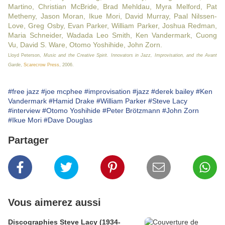
Martino, Christian McBride, Brad Mehldau, Myra Melford, Pat
Metheny, Jason Moran, Ikue Mori, David Murray, Paal Nilssen-
Love, Greg Osby, Evan Parker, William Parker, Joshua Redman,
Maria Schneider, Wadada Leo Smith, Ken Vandermark, Cuong
Vu, David S. Ware, Otomo Yoshihide, John Zorn.
Lloyd Peterson,
Music and the Creative Spirit. Innovators in Jazz, Improvisation, and the Avant
Garde
,
Scarecrow Press
, 2006.
#free jazz
#joe mcphee
#improvisation
#jazz
#derek bailey
#Ken
Vandermark
#Hamid Drake
#William Parker
#Steve Lacy
#interview
#Otomo Yoshihide
#Peter Brötzmann
#John Zorn
#Ikue Mori
#Dave Douglas
Partager
Vous aimerez aussi
Discographies Steve Lacy (1934-