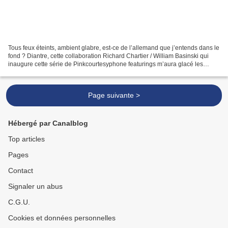
Tous feux éteints, ambient glabre, est-ce de l’allemand que j’entends dans le
fond ? Diantre, cette collaboration Richard Chartier / William Basinski qui
inaugure cette série de Pinkcourtesyphone featurings m’aura glacé les
sangs avant de me baigner dans...
Page suivante >
Hébergé par Canalblog
Top articles
Pages
Contact
Signaler un abus
C.G.U.
Cookies et données personnelles