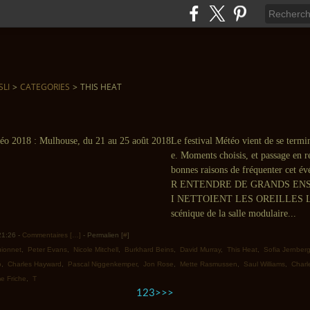
SLI
>
CATEGORIES
>
THIS HEAT
Le festival Météo vient de se term
e. Moments choisis, et passage en r
bonnes raisons de fréquenter cet 
R ENTENDRE DE GRANDS EN
I NETTOIENT LES OREILLES Le 
scénique de la salle modulaire...
 21:26 -
Commentaires [
…
]
- Permalien [
#
]
ionnet
,
Peter Evans
,
Nicole Mitchell
,
Burkhard Beins
,
David Murray
,
This Heat
,
Sofia Jernber
o
,
Charles Hayward
,
Pascal Niggenkemper
,
Jon Rose
,
Mette Rasmussen
,
Saul Williams
,
Charl
e Friche
,
T
1
2
3
>
>>