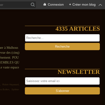
Connexion
+
Créer mon blog
4335 ARTICLES
iner à Mulhous
evue des (cinq)
événement. POU
SEMBLES QU
vaste espace
NEWSLETTER
g
,
Robin Hayward
,
es Bullen
,
Splitter