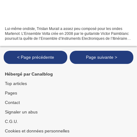
Lui-même ondiste, Tristan Murail a assez peu composé pour les ondes
Martenot. L’Ensemble Volta crée en 2008 par le guitariste Victor Paimblanc
poursuit la quête de l’Ensemble d’Instruments Electroniques de l’Itinéraire
(EIEI) crée par Murail, Françoise...
< Page précédente
Page suivante >
Hébergé par Canalblog
Top articles
Pages
Contact
Signaler un abus
C.G.U.
Cookies et données personnelles