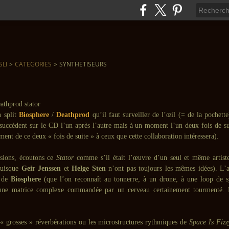
SLI
>
CATEGORIES
>
SYNTHETISEURS
n split
Biosphere
/
Deathprod
qu’il faut surveiller de l’œil (= de la pochett
succèdent sur le CD l’un après l’autre mais à un moment l’un deux fois de suit
ent de ce deux « fois de suite » à ceux que cette collaboration intéressera).
sions, écoutons ce
Stator
comme s’il était l’œuvre d’un seul et même artist
uisque
Geir Jenssen
et
Helge Sten
n’ont pas toujours les mêmes idées). L’
e de
Biosphere
(que l’on reconnaît au tonnerre, à un drone, à une loop de sy
une matrice complexe commandée par un cerveau certainement tourmenté. E
.
« grosses » réverbérations ou les microstructures rythmiques de
Space Is Fizz