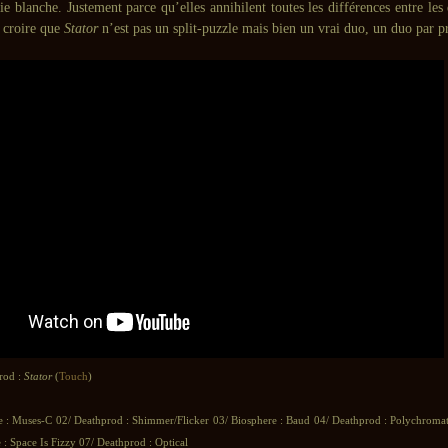
ie blanche. Justement parce qu’elles annihilent toutes les différences entre le
t croire que
Stator
n’est pas un split-puzzle mais bien un vrai duo, un duo par p
rod :
Stator
(
Touch
)
e : Muses-C 02/ Deathprod : Shimmer/Flicker 03/ Biosphere : Baud 04/ Deathprod : Polychromat
 : Space Is Fizzy 07/ Deathprod : Optical