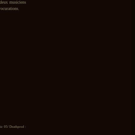
s deux musiciens
rocurations.
ic 05/ Deathprod :