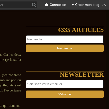
Connexion
+
Créer mon blog
4335 ARTICLES
e). Car les deux
e (je laisse la
NEWSLETTER
e (schizophrène
ambient pop ou
nthé, etc.) est
t l’expérience
y
, qui tiennent-