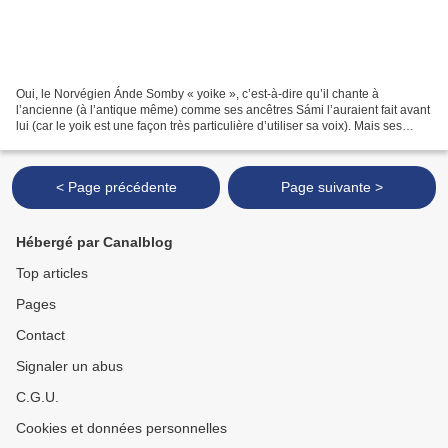
Oui, le Norvégien Ánde Somby « yoike », c’est-à-dire qu’il chante à
l’ancienne (à l’antique même) comme ses ancêtres Sámi l’auraient fait avant
lui (car le yoik est une façon très particulière d’utiliser sa voix). Mais ses
aïeux n’avaient pas le matériel...
< Page précédente
Page suivante >
Hébergé par Canalblog
Top articles
Pages
Contact
Signaler un abus
C.G.U.
Cookies et données personnelles