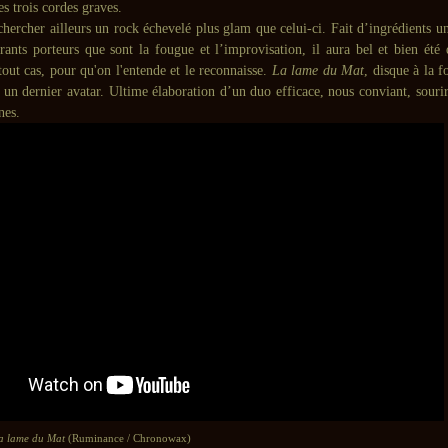
s trois cordes graves.
 chercher ailleurs un rock échevelé plus glam que celui-ci. Fait d’ingrédients un
rants porteurs que sont la fougue et l’improvisation, il aura bel et bien été 
out cas, pour qu'on l'entende et le reconnaisse.
La lame du Mat
, disque à la f
t un dernier avatar. Ultime élaboration d’un duo efficace, nous conviant, souri
nes.
 lame du Mat
(Ruminance / Chronowax)