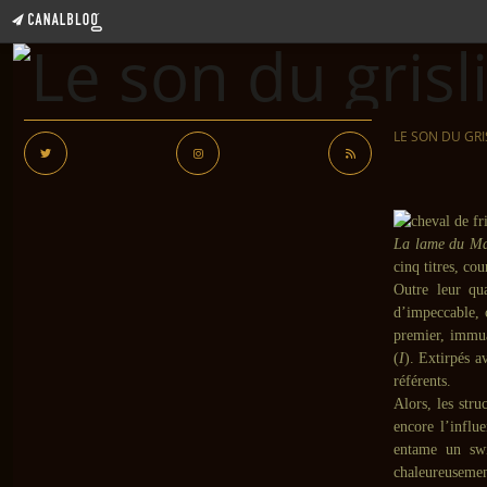
LE SON DU GRI
La lame du M
cinq titres, co
Outre leur qua
d’impeccable, 
premier, immua
(
I
). Extirpés a
référents.
Alors, les str
encore l’infl
entame un sw
chaleureusemen