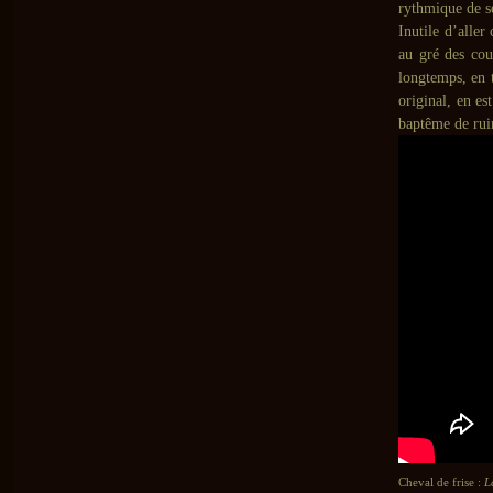
rythmique de se
Inutile d’aller
au gré des cou
longtemps, en t
original, en es
baptême de rui
Cheval de frise :
La