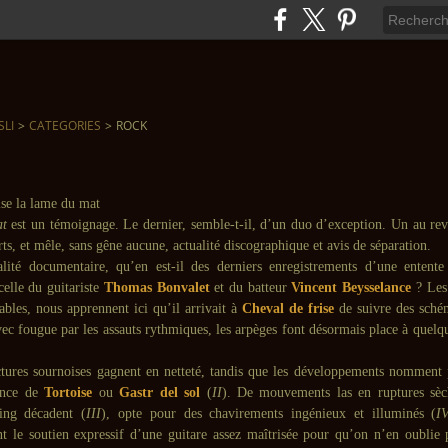
SLI
>
CATEGORIES
>
ROCK
at
est un témoignage. Le dernier, semble-t-il, d’un duo d’exception. Un au revo
urts, et mêle, sans gêne aucune, actualité discographique et avis de séparation.
lité documentaire, qu’en est-il des derniers enregistrements d’une entente
celle du guitariste
Thomas Bonvalet
et du batteur
Vincent Beysselance
? Les
bles, nous apprennent ici qu’il arrivait à
Cheval de frise
de suivre des sché
vec fougue par les assauts rythmiques, les arpèges font désormais place à quelqu
uctures sournoises gagnent en netteté, tandis que les développements nomment 
uence de
Tortoise
ou
Gastr del sol
(
II
). De mouvements las en ruptures sèch
ing décadent (
III
), opte pour des chavirements ingénieux et illuminés (
I
t le soutien expressif d’une guitare assez maîtrisée pour qu’on n’en oublie p