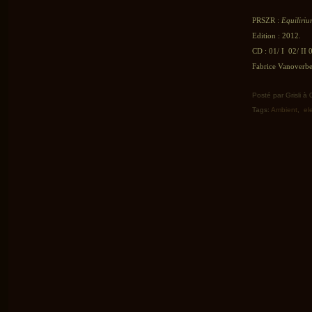
PRSZR :
Equiliri
Edition : 2012.
CD : 01/ I 02/ II 
Fabrice Vanoverbe
Posté par Grisli à
Tags:
Ambient
,
el