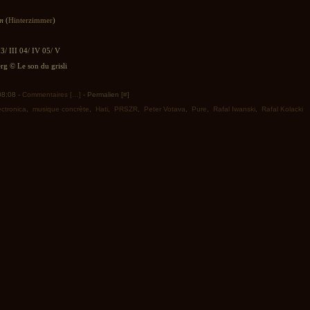
um
(
Hinterzimmer
)
03/ III 04/ IV 05/ V
rg © Le son du grisli
 08:08 -
Commentaires [
…
]
- Permalien [
#
]
ectronica
,
musique concrète
,
Hati
,
PRSZR
,
Peter Votava
,
Pure
,
Rafal Iwanski
,
Rafal Kolacki