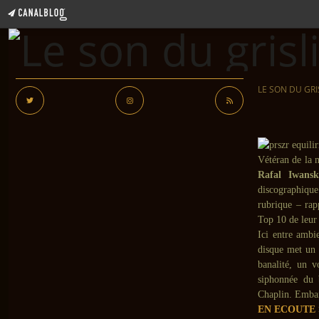
LE SON DU GRI
Vétéran de la 
Rafal Iwansk
discographique
rubrique – rap
Top 10 de leur 
Ici entre ambi
disque met un t
banalité, un v
siphonnée du b
Chaplin. Embar
EN ECOUTE 