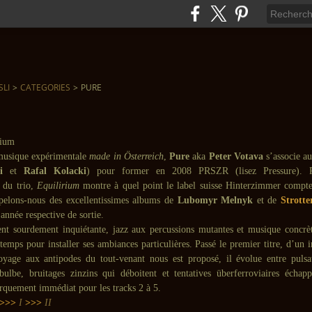
SLI
>
CATEGORIES
>
PURE
musique expérimentale
made in Österreich
,
Pure
aka
Peter Votava
s’associe a
i
et
Rafal Kolacki
) pour former en 2008 PRSZR (lisez Pressure). P
 du trio,
Equilirium
montre à quel point le label suisse Hinterzimmer compte
pelons-nous des excellentissimes albums de
Lubomyr Melnyk
et de
Strotte
année respective de sortie.
ent sourdement inquiétante, jazz aux percussions mutantes et musique concr
emps pour installer ses ambiances particulières. Passé le premier titre, d’un in
oyage aux antipodes du tout-venant nous est proposé, il évolue entre puls
ulbe, bruitages zinzins qui déboitent et tentatives überferroviaires échap
quement immédiat pour les tracks 2 à 5.
>>>
I
>>>
II