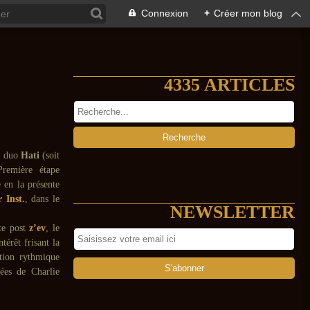
Connexion
+
Créer mon blog
4335 ARTICLES
u duo
Hati
(soit
remière étape
 en la présente
r Inst.
, dans le
NEWSLETTER
ète post
z’ev
, le
térêt frisant la
ation rythmique
pées de Charlie