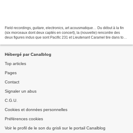
Field recordings, guitare, electronics, art acousmatique… Du début à la fin
(six morceaux dont deux captés en concert), la (nouvelle) rencontre des
deux figures indus que sont Pacific 231 et Lieutenant Caramel tire dans tous
les sens, s’en tenant quand...
Hébergé par Canalblog
Top articles
Pages
Contact
Signaler un abus
C.G.U.
Cookies et données personnelles
Préférences cookies
Voir le profil de le son du grisli sur le portail Canalblog