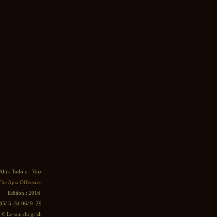
Aluk Todolo :
Voix
The Ajna Offensive
Edition : 2016.
05/ 5 :34 06/ 9 :29
e © Le son du grisli