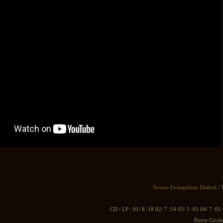
Norma Evangelium Diaboli / 
CD / LP : 01/ 8 :18 02/ 7 :54 03/ 5 :01 04/ 7 :01 
Pierre Cécil