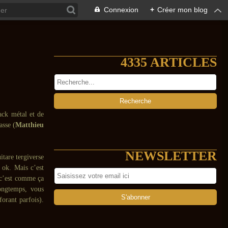
Connexion
+
Créer mon blog
4335 ARTICLES
ack métal et de
asse (
Matthieu
NEWSLETTER
itare tergiverse
 ok. Mais c’est
 c’est comme ça
ongtemps, vous
forant parfois).