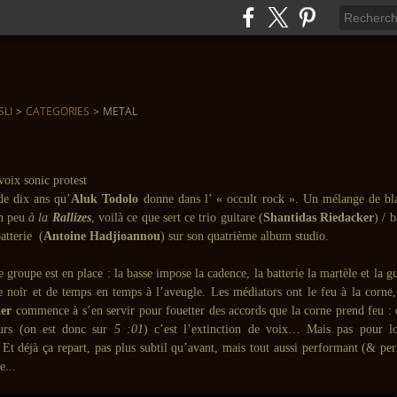
SLI
>
CATEGORIES
>
METAL
de dix ans qu’
Aluk Todolo
donne dans l’ « occult rock ». Un mélange de bl
un peu
à la
Rallizes
, voilà ce que sert ce trio guitare (
Shantidas Riedacker
) / b
batterie (
Antoine Hadjioannou
) sur son quatrième album studio.
e groupe est en place : la basse impose la cadence, la batterie la martèle et la gu
 le noir et de temps en temps à l’aveugle. Les médiators ont le feu à la corne,
er
commence à s’en servir pour fouetter des accords que la corne prend feu :
urs (on est donc sur
5 :01
) c’est l’extinction de voix… Mais pas pour l
Et déjà ça repart, pas plus subtil qu’avant, mais tout aussi performant (& per
e...