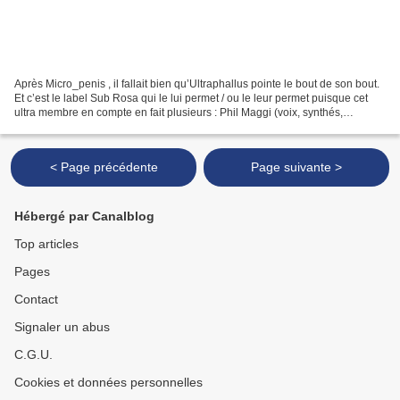
Après Micro_penis , il fallait bien qu’Ultraphallus pointe le bout de son bout.
Et c’est le label Sub Rosa qui le lui permet / ou le leur permet puisque cet
ultra membre en compte en fait plusieurs : Phil Maggi (voix, synthés,
samples, electronics), Xavier...
< Page précédente
Page suivante >
Hébergé par Canalblog
Top articles
Pages
Contact
Signaler un abus
C.G.U.
Cookies et données personnelles