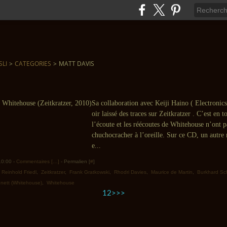
SLI
>
CATEGORIES
>
MATT DAVIS
Sa collaboration avec Keiji Haino ( Electronics
oir laissé des traces sur Zeitkratzer . C’est en t
l’écoute et les réécoutes de Whitehouse n’ont 
chuchocracher à l’oreille. Sur ce CD, un autr
e...
 10:00 -
Commentaires [
…
]
- Permalien [
#
]
,
Reinhold Friedl
,
Zeitkratzer
,
Frank Gratkowski
,
Rhodri Davies
,
Maurice de Martin
,
Burkhard Sc
nnett (Whitehouse)
,
Whitehouse
1
2
>
>>