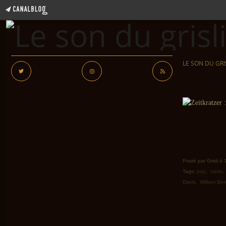
LE SON DU GRI
Posté par Grisli à
Tags:
pop
,
noise
Davis
,
William Be