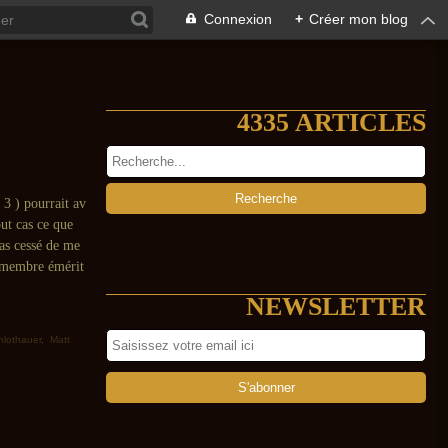
Connexion
+
Créer mon blog
4335 ARTICLES
 3 ) pourrait av
out cas ce que
pas cessé de me
e membre émérit
NEWSLETTER
hlothauer
,
Matt