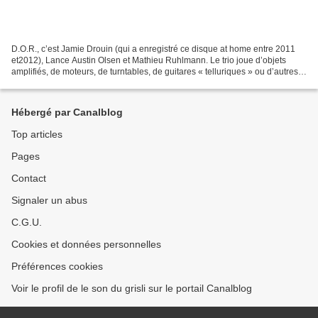
D.O.R., c’est Jamie Drouin (qui a enregistré ce disque at home entre 2011
et2012), Lance Austin Olsen et Mathieu Ruhlmann. Le trio joue d’objets
amplifiés, de moteurs, de turntables, de guitares « telluriques » ou d’autres
machines de son invention (dont...
Hébergé par Canalblog
Top articles
Pages
Contact
Signaler un abus
C.G.U.
Cookies et données personnelles
Préférences cookies
Voir le profil de le son du grisli sur le portail Canalblog