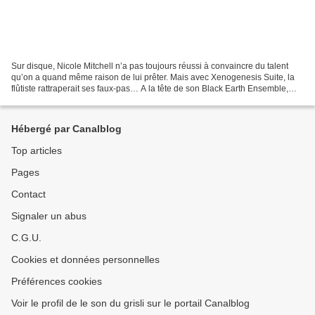
Sur disque, Nicole Mitchell n’a pas toujours réussi à convaincre du talent
qu’on a quand même raison de lui prêter. Mais avec Xenogenesis Suite, la
flûtiste rattraperait ses faux-pas… A la tête de son Black Earth Ensemble,
elle consacre là un disque-hommage...
Hébergé par Canalblog
Top articles
Pages
Contact
Signaler un abus
C.G.U.
Cookies et données personnelles
Préférences cookies
Voir le profil de le son du grisli sur le portail Canalblog