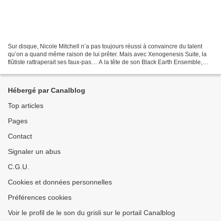
Sur disque, Nicole Mitchell n’a pas toujours réussi à convaincre du talent
qu’on a quand même raison de lui prêter. Mais avec Xenogenesis Suite, la
flûtiste rattraperait ses faux-pas… A la tête de son Black Earth Ensemble,
elle consacre là un disque-hommage...
Hébergé par Canalblog
Top articles
Pages
Contact
Signaler un abus
C.G.U.
Cookies et données personnelles
Préférences cookies
Voir le profil de le son du grisli sur le portail Canalblog