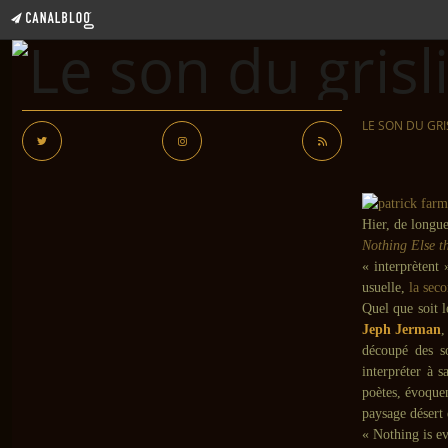
LE SON DU GRI
Hier, de longu
Nothing Else t
« interprètent
usuelle,
la sec
Quel que soit l
Jeph Jerman
découpé des so
interpréter à s
poètes, évoque
paysage déser
« Nothing is e