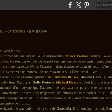
SLI
>
CATEGORIES
>
JEPH JERMAN
es promenades au pays de Galles inspiraient à
Patrick Farmer
un livre :
Wild 
he Sea
. Ce sont des extraits de ce petit ouvrage que six de ses amis lisent aujo
 », sur deux cassettes Winds Measure – deux
éditions
existant de cette référen
onde
livrée avec un morceau des notes ayant servi à l’écriture du livre.
e lecteur – dans l’ordre alphabétique :
Antoine Beuger
,
Daniela Cascella
,
Br
,
Sally Ann McIntyre
,
Holly Pester
et
Michael Pisaro
–, c’est là d’une face à
uvenirs d’un voyage que l’auditeur de ces cassettes pourra entendre entre
a convenance : brisées puis réagencées, les phrases choisies parlent de solitu
nt la correspondance de Lou Andreas-Salomé et de Rainer Maria Rilke ou tâche
t encombré de bruits…
ver heard one way only », dit la voix de
Guastalla
. D’un ton égal, celle de
Beu