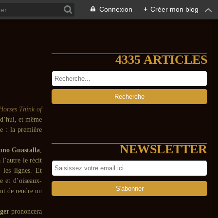
Connexion
+
Créer mon blog
4335 ARTICLES
Horses Think of
urd’hui, et même
ce : la première
NEWSLETTER
uno Guastalla
,
 l’autre le récit
 les lignes. Et
de et d’oiseaux-
nt de rendre un
ger
prononcera