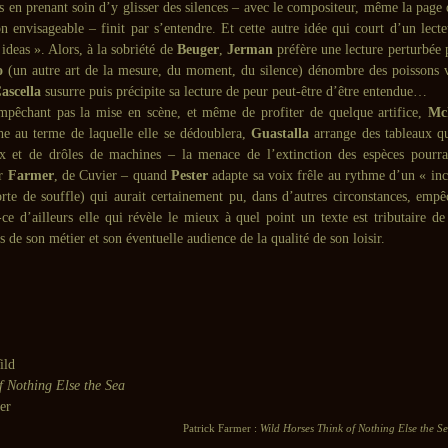
s en prenant soin d’y glisser des silences – avec le compositeur, même la page
on envisageable – finit par s’entendre. Et cette autre idée qui court d’un lecte
ideas ». Alors, à la sobriété de
Beuger
,
Jerman
préfère une lecture perturbée p
o
(un autre art de la mesure, du moment, du silence) dénombre des poissons v
ascella
susurre puis précipite sa lecture de peur peut-être d’être entendue…
mpêchant pas la mise en scène, et même de profiter de quelque artifice,
Mc
he au terme de laquelle elle se dédoublera,
Guastalla
arrange des tableaux q
x et de drôles de machines – la menace de l’extinction des espèces pourra
ar
Farmer
, de Cuvier – quand
Pester
adapte sa voix frêle au rythme d’un « inc
orte de souffle) qui aurait certainement pu, dans d’autres circonstances, empêc
ce d’ailleurs elle qui révèle le mieux à quel point un texte est tributaire de
as de son métier et son éventuelle audience de la qualité de son loisir.
ild
f Nothing Else the Sea
Patrick Farmer :
Wild Horses Think of Nothing Else the S