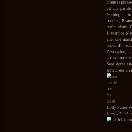
d’autres phrase
est une partiti
Nothing but in 
sonores,
Pisar
trafic urbain,
C
L’exercice n’e
elle, une marc
nuées d’oiseau
l’évocation, p
» (une autre s
Sans doute est-
lecteur des alé
Holly Pester W
Horses Think o