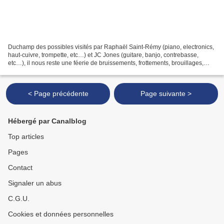
Duchamp des possibles visités par Raphaël Saint-Rémy (piano, electronics,
haut-cuivre, trompette, etc…) et JC Jones (guitare, banjo, contrebasse,
etc…), il nous reste une féerie de bruissements, frottements, brouillages,
borborygmes. Comme si, échappés...
< Page précédente
Page suivante >
Hébergé par Canalblog
Top articles
Pages
Contact
Signaler un abus
C.G.U.
Cookies et données personnelles