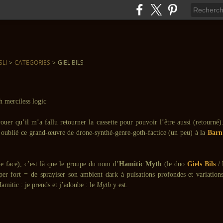
SLI
>
CATEGORIES
>
GIEL BILS
ouer qu’il m’a fallu retourner la cassette pour pouvoir l’être aussi (retourné)
oublié ce grand-œuvre de drone-synthé-genre-goth-factice (un peu) à la
Barn
de face), c’est là que le groupe du nom d’
Hamitic Myth
(le duo
Giels Bils
/
per fort = de sprayiser son ambient dark à pulsations profondes et variations 
Hamitic : je prends et j’adoube : le
Myth
y est.