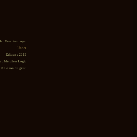
h :
Merciless Logic
Under
Edition : 2015
e : Merciless Logic
e © Le son du grisli