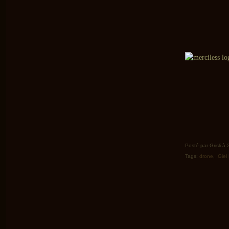
Posté par Grisli à
Tags:
drone
,
Giel 