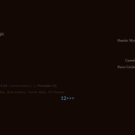
Hamitic Myt
Cassett
Pierre Cécil
 21:33 -
Commentaires [
…
]
- Permalien [
#
]
Bils
,
dark ambient
,
Hamitic Myth
,
Pol Vanlaer
1
2
>
>>