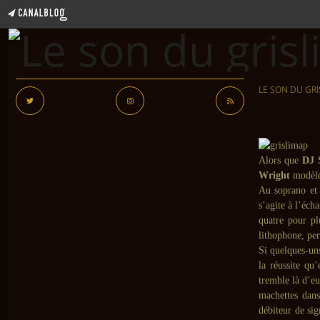
LE SON DU GRI
Alors que
DJ 
Wright
modèl
Au soprano et 
s’agite à l’éch
quatre pour p
lithophone, per
Si quelques-un
la réussite qu
tremble là d’eu
machettes dan
débiteur de si