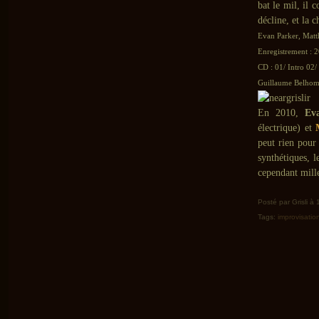
bat le mil, il 
décline, et la 
Evan Parker, Matt
Enregistrement : 
CD : 01/ Intro 02/
Guillaume Belhomm
En 2010,
Ev
électrique) et
peut rien pour 
synthétiques, 
cependant mille
Posté par Grisli à
Tags:
improvisatio