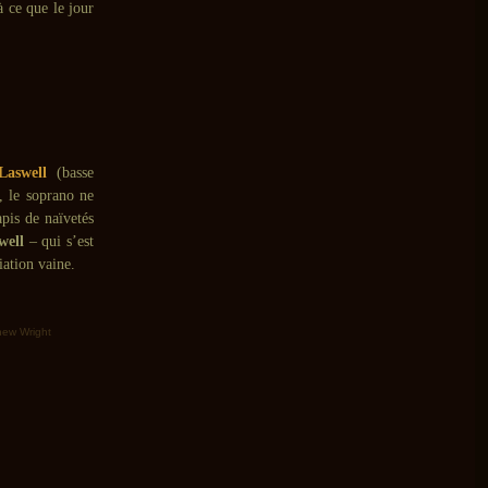
à ce que le jour
 Laswell
(basse
t, le soprano ne
apis de naïvetés
well
– qui s’est
iation vaine.
hew Wright