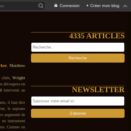
Connexion
+
Créer mon blog
4335 ARTICLES
rker
,
Matthew
s côtés,
Wright
’on découpera en
NEWSLETTER
nd
intervenir au
ts, il faut dire
ise, le soprano
eurs augmenté de
e en instrument
aires. Comme on