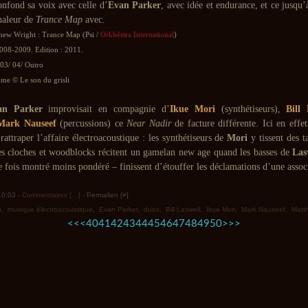
confond sa voix avec celle d’
Evan Parker
, avec idée et endurance, et ce jusqu’
chaleur de
Trance Map
avec.
hew Wright : Trance Map (Psi /
Orkhêstra International
)
2008-2009. Edition : 2011.
 03/ 04/ Outro
e © Le son du grisli
an Parker
improvisait en compagnie d’
Ikue Mori
(synthétiseurs),
Bill
Mark Nauseef
(percussions) ce
Near Nadir
de facture différente. Ici en effe
rattraper l’affaire électroacoustique : les synthétiseurs de
Mori
y tissent des t
les cloches et woodblocks récitent un gamelan new age quand les basses de
Las
 fois montré moins pondéré – finissent d’étouffer les déclamations d’une assoc
 10:03 -
Commentaires [
…
]
- Permalien [
#
]
n
,
musique électroacoustique
,
Evan Parker
,
duos
,
Bill Laswell
,
Ikue Mori
,
Mark Nauseef
,
Matt
10
20
30
60
70
80
<<
<
40
41
42
43
44
45
46
47
48
49
50
>
>>