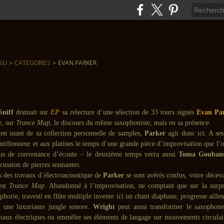
SLI
>
CATEGORIES
>
EVAN PARKER
Sniff
donnait sur
EP
sa relecture d’une sélection de 33 tours signés
Evan Pa
e, sur
Trance Map
, le discours du même saxophoniste, mais en sa présence.
en usant de sa collection personnelle de samples,
Parker
agit donc ici. A se
antillonneur et aux platines le temps d’une grande pièce d’improvisation que l
lus de convenance d’écoute – le deuxième temps verra aussi
Toma Gouba
cussion de pierres sonnantes.
s des travaux d’électroacoustique de
Parker
se sont avérés confus, voire décevan
’est
Trance Map
. Abandonné à l’improvisation, ne comptant que sur la surpr
phorie, travesti en flûte multiple invente ici un chant diaphane, progresse aill
s une luxuriante jungle sonore.
Wright
peut aussi transformer le saxophon
gnaux électriques ou emmêler ses éléments de langage sur mouvements circul