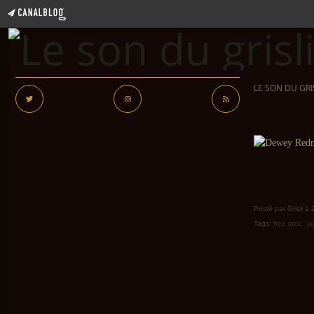
LE SON DU GRI
Posté par Grisli à
Tags:
free jazz
,
ja