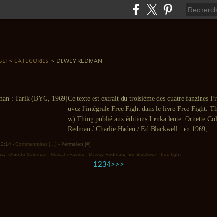
SLI
>
CATEGORIES
>
DEWEY REDMAN
Ce texte est extrait du troisième des quatre fanzines F
uvez l'intégrale Free Fight dans le livre Free Fight. T
w) Thing publié aux éditions Lenka lente. Ornette C
Redman / Charlie Haden / Ed Blackwell : en 1969,...
 22:14 -
Commentaires [
…
]
- Permalien [
#
]
zz
,
Ornette Coleman
,
Malachi Favors
,
Dewey Redman
,
Ed Blackwell
,
free fight
1
2
3
4
>
>>