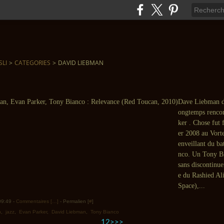
SLI
>
CATEGORIES
>
DAVID LIEBMAN
Dave Liebman dé
ongtemps renco
ker . Chose fut f
er 2008 au Vorte
enveillant du ba
nco. Un Tony B
sans discontinue
e du Rashied Ali
Space),...
 09:49 -
Commentaires [
…
]
- Permalien [
#
]
n
,
jazz
,
Evan Parker
,
David Liebman
,
Tony Bianco
1
2
>
>>