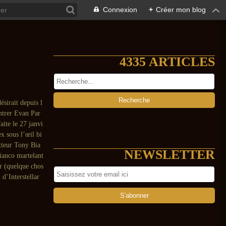
Connexion
+
Créer mon blog
4335 ARTICLES
sirait depuis l
ntrer Evan Par
aite le 27 janvi
x sous l’œil bi
tteur Tony Bia
NEWSLETTER
ianco martelant
r (quelque chos
 d’Interstellar