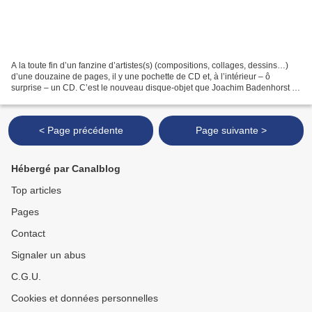
A la toute fin d’un fanzine d’artistes(s) (compositions, collages, dessins…)
d’une douzaine de pages, il y une pochette de CD et, à l’intérieur – ô
surprise – un CD. C’est le nouveau disque-objet que Joachim Badenhorst a
autoproduit sur KLEIN. Sur le...
< Page précédente
Page suivante >
Hébergé par Canalblog
Top articles
Pages
Contact
Signaler un abus
C.G.U.
Cookies et données personnelles